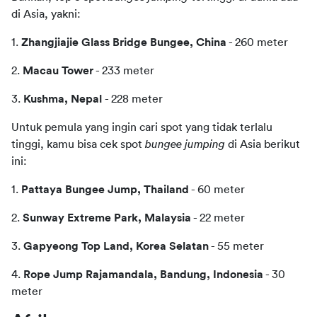
di Asia, yakni:
1. 
Zhangjiajie Glass Bridge Bungee, China
 - 260 meter
2. 
Macau Tower
 - 233 meter
3. 
Kushma, Nepal 
- 228 meter
Untuk pemula yang ingin cari spot yang tidak terlalu 
tinggi, kamu bisa cek spot 
bungee jumping
 di Asia berikut 
ini:
1. 
Pattaya Bungee Jump, Thailand
 - 60 meter
2. 
Sunway Extreme Park, Malaysia
 - 22 meter
3. 
Gapyeong Top Land, Korea Selatan
 - 55 meter
4. 
Rope Jump Rajamandala, Bandung, Indonesia
 - 30 
meter