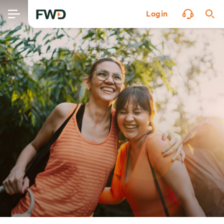
Login