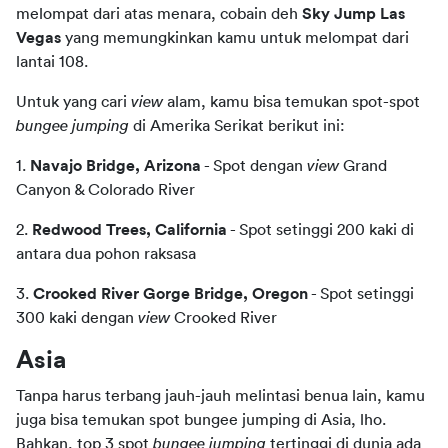
melompat dari atas menara, cobain deh
 Sky Jump Las 
Vegas
 yang memungkinkan kamu untuk melompat dari 
lantai 108.
Untuk yang cari 
view 
alam, kamu bisa temukan spot-spot 
bungee jumping
 di Amerika Serikat berikut ini:
1. 
Navajo Bridge, Arizona
 - Spot dengan 
view 
Grand 
Canyon & Colorado River
2. 
Redwood Trees, California
 - Spot setinggi 200 kaki di 
antara dua pohon raksasa
3. 
Crooked River Gorge Bridge, Oregon
 - Spot setinggi 
300 kaki dengan 
view 
Crooked River
Asia
Tanpa harus terbang jauh-jauh melintasi benua lain, kamu 
juga bisa temukan spot bungee jumping di Asia, lho. 
Bahkan, top 3 spot 
bungee jumping 
tertinggi di dunia ada 