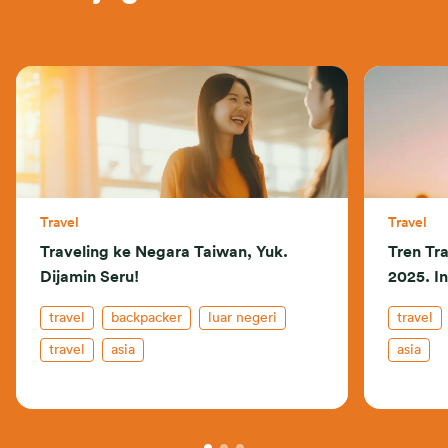
Travel
Travel
Traveling ke Negara Taiwan, Yuk.
Tren Tr
Dijamin Seru!
2025. In
travel
backpacker
luar negeri
travel
travel
asia
asia