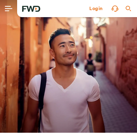
Login