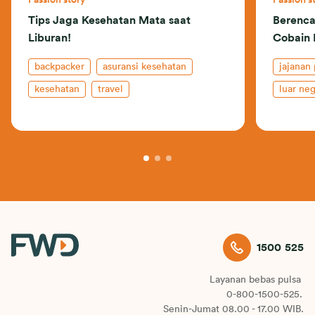
Passion story
Passion s
Tips Jaga Kesehatan Mata saat
Berenca
Liburan!
Cobain 
backpacker
asuransi kesehatan
jajanan 
kesehatan
travel
luar neg
1500 525
Layanan bebas pulsa
0-800-1500-525.
Senin-Jumat 08.00 - 17.00 WIB.