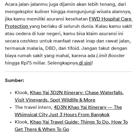
Acara jalan-jalanmu juga dijamin akan lebih tenang, dari 
mengeksplor kuliner hingga mengunjungi wisata alamnya, 
jika kamu memiliki asuransi kesehatan 
FWD Hospital Care 
Protection 
yang berlaku di seluruh dunia. Kalau kamu sakit 
atau cedera di luar negeri, kamu bisa klaim asuransi ini 
secara 
cashless 
untuk manfaat rawat inap dan rawat jalan, 
termasuk malaria, DBD, dan tifoid. Jangan takut dengan 
biaya rumah sakit yang mahal, karena ada 
Limit Booster 
hingga Rp75 miliar. Selengkapnya
 di sini
!
Sumber:
Klook,
Khao Yai 3D2N Itinerary: Chase Waterfalls,
Visit Vineyards, Spot Wildlife & More
The travel intern,
4D3N Khao Yai Itinerary — The
Whimsical City Just 3 Hours From Bangkok
Klook,
Khao Yai Travel Guide: Things To Do, How To
Get There & When To Go