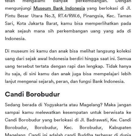
telah mengalami banyak perkembangan. Dengan 
mengunjungi 
Museum Bank Indonesia
 yang berlokasi di Jl. 
Pintu Besar Utara No.3, RT.4/RW.6, Pinangsia, Kec. Taman 
Sari, Kota Jakarta Barat, kamu bisa memperlihatkan pada 
anak sejauh mana sih perkembangan uang yang ada di 
Indonesia.
Di museum ini kamu dan anak bisa melihat langsung koleksi 
uang dari sejak awal Indonesia berdiri hingga saat ini. Semua 
uang tersebut tertata dengan rapi dan lengkap. Tidak hanya 
itu saja, di sini kamu dan anak juga bisa mempelajari lebih 
lanjut mengenai sejarah, peran, dan fungsi Bank Indonesia.
Candi Borobudur
Sedang berada di Yogyakarta atau Magelang? Maka jangan 
sampai kamu melewatkan kesempatan untuk berwisata ke 
Candi Borobudur yang berlokasi di Jl. Badrawati, Kw. Candi 
Borobudur, Borobudur, Kec. Borobudur, Kabupaten 
Magelang. Candi ini adalah candi Buddha terbesar di dunia 