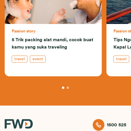
Passion story
Passion s
5 Trik packing alat mandi, cocok buat
Tips Ng
kamu yang suka traveling
Kapal L
travel
event
travel
1500 525