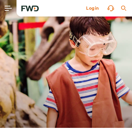
Login