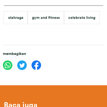
olahraga
gym and fitness
celebrate living
membagikan
Baca juga