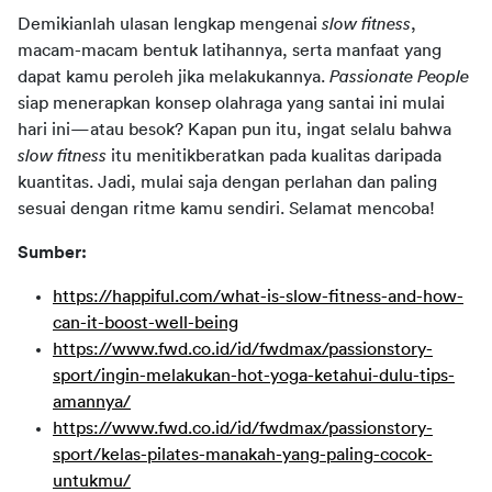
Demikianlah ulasan lengkap mengenai 
slow fitness
, 
macam-macam bentuk latihannya, serta manfaat yang 
dapat kamu peroleh jika melakukannya. 
Passionate People 
siap menerapkan konsep olahraga yang santai ini mulai 
hari ini—atau besok? Kapan pun itu, ingat selalu bahwa 
slow fitness 
itu menitikberatkan pada kualitas daripada 
kuantitas. Jadi, mulai saja dengan perlahan dan paling 
sesuai dengan ritme kamu sendiri. Selamat mencoba!
Sumber:
https://happiful.com/what-is-slow-fitness-and-how-
can-it-boost-well-being
https://www.fwd.co.id/id/fwdmax/passionstory-
sport/ingin-melakukan-hot-yoga-ketahui-dulu-tips-
amannya/
https://www.fwd.co.id/id/fwdmax/passionstory-
sport/kelas-pilates-manakah-yang-paling-cocok-
untukmu/