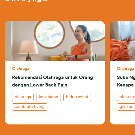
Olahraga
Olahraga
Rekomendasi Olahraga untuk Orang
Suka Ng
dengan Lower Back Pain
Kenapa
olahraga
kesehatan
hidup sehat
olahrag
celebrate living
gym and