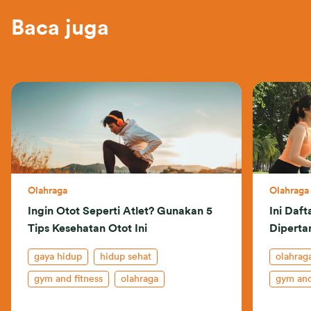
Baca juga
Olahraga
Olahraga
Ingin Otot Seperti Atlet? Gunakan 5
Ini Daf
Tips Kesehatan Otot Ini
Diperta
gaya hidup
hidup sehat
olahrag
gym and fitness
olahraga
gym and
asuransi kesehatan
kesehatan
hidup s