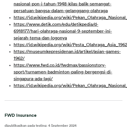
nasional-pon-i-tahun-1948-kilas-balik-semangat-
persatuan-bangsa-dalam-gelanggang-olahraga
https://id.wikipedia.org/wiki/Pekan_Olahraga_Nasional
https://www.detik.com/edu/detikpedia/d-
6918177/hari-olahraga-nasional-9-september-ini-
sejarah-tema-dan-logonya
https://id.wikipedia.org/wiki/Pesta_Olahraga_Asia_196
https://museumkepresidenan.id/artikel/asian-games-
1962/
https://www.fwd.co.id/fwdmax/passionstory-
sport/turnamen-badminton-paling-bergengsi-di-
singapura-ada-lagi/
https://id.wikipedia.org/wiki/Pekan_Olahraga_Nasiona
FWD Insurance
dipublikasikan pada testing
:
4 September 2024