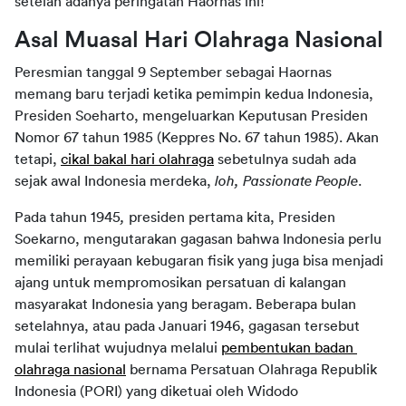
setelah adanya peringatan Haornas ini!
Asal Muasal Hari Olahraga Nasional
Peresmian tanggal 9 September sebagai Haornas 
memang baru terjadi ketika pemimpin kedua Indonesia, 
Presiden Soeharto, mengeluarkan Keputusan Presiden 
Nomor 67 tahun 1985 (Keppres No. 67 tahun 1985). Akan 
tetapi, 
cikal bakal hari olahraga
 sebetulnya sudah ada 
sejak awal Indonesia merdeka, 
loh, Passionate People
.
Pada tahun 1945
, 
presiden pertama kita, Presiden 
Soekarno, mengutarakan gagasan bahwa Indonesia perlu 
memiliki perayaan kebugaran fisik yang juga bisa menjadi 
ajang untuk mempromosikan persatuan di kalangan 
masyarakat Indonesia yang beragam. Beberapa bulan 
setelahnya, atau pada Januari 1946, gagasan tersebut 
mulai terlihat wujudnya melalui 
pembentukan badan 
olahraga nasional
 bernama Persatuan Olahraga Republik 
Indonesia (PORI) yang diketuai oleh Widodo 