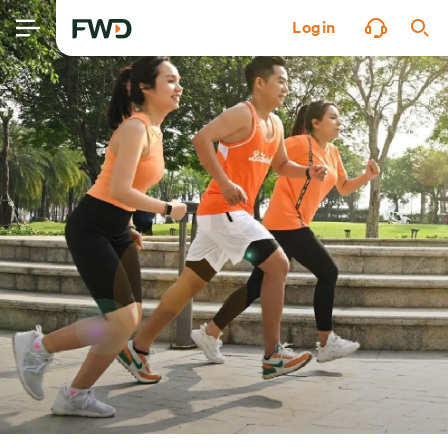
Login