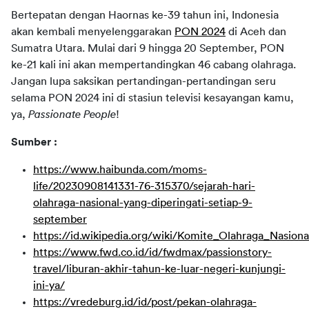
Bertepatan dengan Haornas ke-39 tahun ini, Indonesia 
akan kembali menyelenggarakan 
PON 2024
 di Aceh dan 
Sumatra Utara. Mulai dari 9 hingga 20 September, PON 
ke-21 kali ini akan mempertandingkan 46 cabang olahraga. 
Jangan lupa saksikan pertandingan-pertandingan seru 
selama PON 2024 ini di stasiun televisi kesayangan kamu, 
ya, 
Passionate People
!
Sumber :
https://www.haibunda.com/moms-
life/20230908141331-76-315370/sejarah-hari-
olahraga-nasional-yang-diperingati-setiap-9-
september
https://id.wikipedia.org/wiki/Komite_Olahraga_Nasiona
https://www.fwd.co.id/id/fwdmax/passionstory-
travel/liburan-akhir-tahun-ke-luar-negeri-kunjungi-
ini-ya/
https://vredeburg.id/id/post/pekan-olahraga-