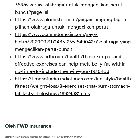
368/6-variasi-olahraga-untuk-mengecilkan-perut-
buncit?page=all
https://www.alodokter.com/jangan-bingung-lagi-ini-
pilihan-olahraga-untuk-mengecilkan-perut
https://www.cnnindonesia.com/gaya-
hidup/20200921171435-255-549042/7-olahraga-yang-
mengecilkan-perut-buncit
https://www.ndtv.com/health/these-simple-and-
effective-exercises-can-help-melt-belly-fat-within-
no-time-do-include-them-in-your-1970403
https://timesofindia.indiatimes.com/life-style/health-
fitness/weight-loss/8-exercises-that-burn-stomach-
fat-fast/articleshow/18924381.cms
Oleh FWD insurance
dipublikasikan pada testing
:
9 Desember 2022