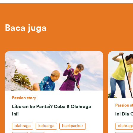
Baca juga
Passion story
Passion s
Liburan ke Pantai? Coba 5 Olahraga
Ini!
Ini Dia 
olahraga
keluarga
backpacker
olahrag