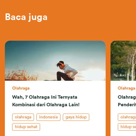
Baca juga
Olahraga
Olahraga
Wah, 7 Olahraga Ini Ternyata
Olahrag
Kombinasi dari Olahraga Lain!
Penderi
olahraga
indonesia
gaya hidup
olahrag
hidup sehat
hidup s