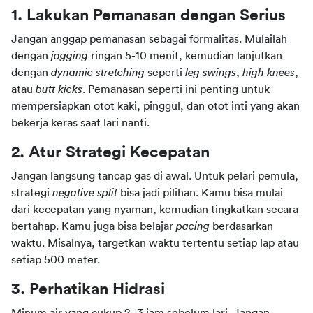
1. Lakukan Pemanasan dengan Serius
Jangan anggap pemanasan sebagai formalitas. Mulailah 
dengan 
jogging
 ringan 5-10 menit, kemudian lanjutkan 
dengan 
dynamic stretching
 seperti 
leg swings
, 
high knees
, 
atau 
butt kicks
. Pemanasan seperti ini penting untuk 
mempersiapkan otot kaki, pinggul, dan otot inti yang akan 
bekerja keras saat lari nanti.
2. Atur Strategi Kecepatan
Jangan langsung tancap gas di awal. Untuk pelari pemula, 
strategi 
negative split
 bisa jadi pilihan. Kamu bisa mulai 
dari kecepatan yang nyaman, kemudian tingkatkan secara 
bertahap. Kamu juga bisa belajar 
pacing
 berdasarkan 
waktu. Misalnya, targetkan waktu tertentu setiap lap atau 
setiap 500 meter.
3. Perhatikan Hidrasi
Minum air yang cukup 2–3 jam sebelum lari. Jangan 