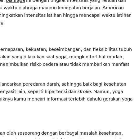
an 
olahraga
 ini dengan tingkat intensitas yang rendah dan 
si waktu olahraga maupun kecepatan berjalan. American 
gkatkan intensitas latihan hingga mencapai waktu latihan 
g.
ernapasan, kekuatan, keseimbangan, dan fleksibilitas tubuh 
kan yang dilakukan saat yoga, mungkin terlihat mudah, 
sa menimbulkan risiko cedera atau tidak memberikan manfaat 
ancarkan peredaran darah, sehingga baik bagi kesehatan 
nyakit lain, seperti hipertensi dan 
stroke
. Namun, yoga 
baiknya kamu mencari informasi terlebih dahulu gerakan yoga 
kan oleh seseorang dengan berbagai masalah kesehatan, 