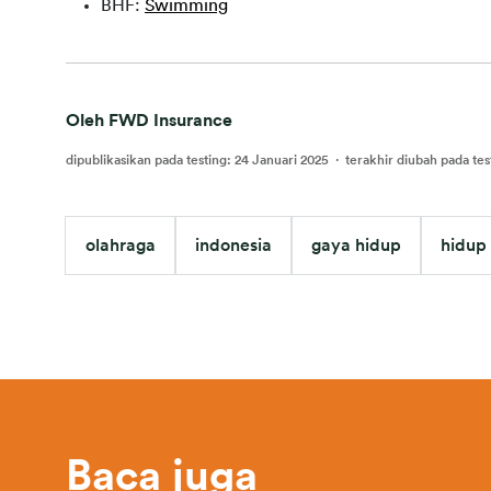
BHF:
Swimming
Oleh FWD Insurance
dipublikasikan pada testing
:
24 Januari 2025
·
terakhir diubah pada tes
olahraga
indonesia
gaya hidup
hidup
Baca juga