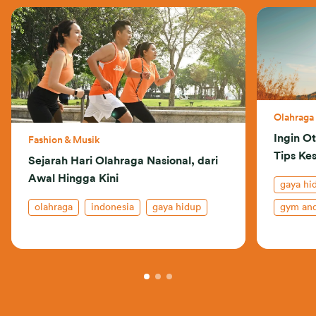
Olahraga
Ingin O
Fashion & Musik
Tips Kes
Sejarah Hari Olahraga Nasional, dari
Awal Hingga Kini
gaya hi
olahraga
indonesia
gaya hidup
gym and
asurans