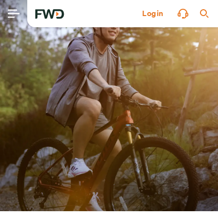
Login