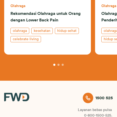
Olahraga
Olahraga
Rekomendasi Olahraga untuk Orang
Olahrag
dengan Lower Back Pain
Penderi
olahraga
kesehatan
hidup sehat
olahrag
celebrate living
hidup s
1500 525
Layanan bebas pulsa
0-800-1500-525.