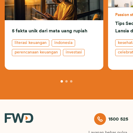
Passion s
Tips Se
5 fakta unik dari mata uang rupiah
Lansia 
literasi keuangan
indonesia
kesehat
perencanaan keuangan
investasi
celebrat
keluarg
1500 525
Layanan bebas pulsa