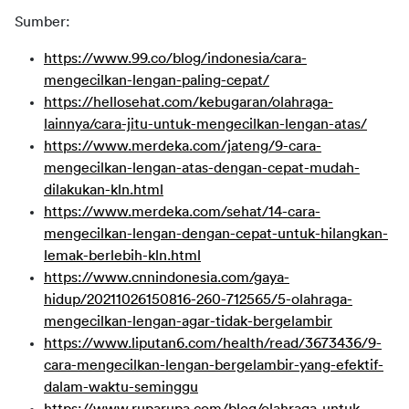
Sumber
:
https://www.99.co/blog/indonesia/cara-
mengecilkan-lengan-paling-cepat/
https://hellosehat.com/kebugaran/olahraga-
lainnya/cara-jitu-untuk-mengecilkan-lengan-atas/
https://www.merdeka.com/jateng/9-cara-
mengecilkan-lengan-atas-dengan-cepat-mudah-
dilakukan-kln.html
https://www.merdeka.com/sehat/14-cara-
mengecilkan-lengan-dengan-cepat-untuk-hilangkan-
lemak-berlebih-kln.html
https://www.cnnindonesia.com/gaya-
hidup/20211026150816-260-712565/5-olahraga-
mengecilkan-lengan-agar-tidak-bergelambir
https://www.liputan6.com/health/read/3673436/9-
cara-mengecilkan-lengan-bergelambir-yang-efektif-
dalam-waktu-seminggu