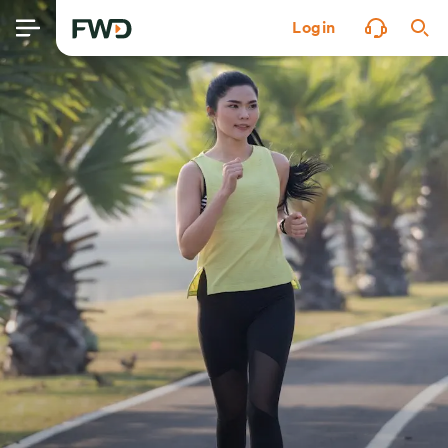
Login