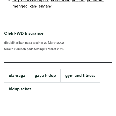
https://www.ruparupa.com/blog/olahraga-untuk-
mengecilkan-lengan/
Oleh FWD Insurance
dipublikasikan pada testing
:
22 Maret 2022
terakhir diubah pada testing
:
1 Maret 2023
olahraga
gaya hidup
gym and fitness
hidup sehat