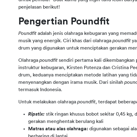
penjelasan berikut!
Pengertian Poundfit
Poundfit
 adalah jenis olahraga kebugaran yang memadu
musik yang energik. Ciri khas dari olahraga 
poundfit
 y
drum yang digunakan untuk menciptakan gerakan men
Olahraga 
poundfit
 sendiri pertama kali dikembangkan p
instruktur kebugaran, Kirsten Potenza dan Cristina P
drum, keduanya menciptakan metode latihan yang tida
menyenangkan dengan irama musik. Dari sinilah 
pound
termasuk Indonesia.
Untuk melakukan olahraga 
poundfit
, terdapat beberap
Ripstix:
stik ringan khusus bobot sekitar 0,45 kg
gerakan menghentak berulang kali
Matras atau alas olahraga:
digunakan sebagai ala
berbaring di lantai