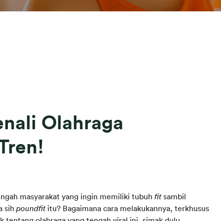
enali Olahraga
Tren!
engah masyarakat yang ingin memiliki tubuh 
fit
 sambil 
 sih 
poundfit 
itu? Bagaimana cara melakukannya, terkhusus 
tentang olahraga yang tengah viral ini, simak dulu 