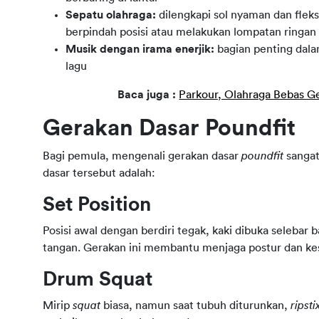
Sepatu olahraga:
dilengkapi sol nyaman dan flek
berpindah posisi atau melakukan lompatan ringan
Musik dengan irama enerjik:
bagian penting dal
lagu
Baca juga : 
Parkour, Olahraga Bebas G
Gerakan Dasar Poundfit
Bagi pemula, mengenali gerakan dasar
 poundfit
 sangat
dasar tersebut adalah: 
Set Position
Posisi awal dengan berdiri tegak, kaki dibuka selebar ba
tangan. Gerakan ini membantu menjaga postur dan kes
Drum Squat
Mirip 
squat
 biasa, namun saat tubuh diturunkan, 
ripsti