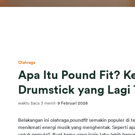
Olahraga
Apa Itu Pound Fit? K
Drumstick yang Lagi 
waktu baca 3 menit
·
9 Februari 2026
Belakangan ini olahraga 
poundfit
 semakin populer di t
menikmati energi musik yang menghentak. Seperti apa
untuk pemula?  Buat kamu yang ingin tahu lebih banyak 