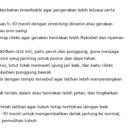
n berbahan
breathable
agar pergerakan lebih leluasa serta
san 5–10 menit dengan
stretching
dinamis atau gerakan
tau
arm swing
etap rileks agar gerakan hentakan lebih fleksibel dan nyaman
ktifkan otot inti, yaitu perut dan punggung, guna menjaga
core
yang penting untuk postur dan daya tahan
us, lutut tidak melewati ujung jari kaki, dan bahu rileks
mbebani punggung bawah
ix
dengan tempo tersebut agar latihan lebih menyenangkan
ak terlalu dalam atau hentakan lebih pelan, dan tingkatkan
elah latihan agar tubuh tetap terhidrasi dengan baik
r 5–10 menit untuk mengembalikan detak jantung ke normal,
t pemulihan tubuh