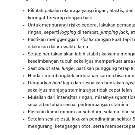
Pilihlah pakaian olahraga yang ringan, elastis, da
keringat terserap dengan baik
Untuk mengurangi risiko cedera, lakukan pemana
ringan, seperti
jogging
di tempat,
jumping jack
, a
Pastikan menggenggam
ripstix
dengan kuat tapi t
dilakukan dalam waktu lama
Setiap hentakan akan lebih stabil jika kamu menga
keseimbangan tubuh sekaligus memperkuat area
Saat
squat
atau
lunge
, pastikan punggung tetap lur
Hindari membungkuk berlebihan karena bisa me
Dengarkan
beat
lagu dan sesuaikan hentakan
ripst
sekaligus menjaga stamina agar tidak cepat lelah
Mulailah dari intensitas ringan, misalnya
squat
tid
secara bertahap sesuai perkembangan stamina
Pastikan kamu minum air sebelum, selama, dan set
Setelah sesi selesai, lakukan pendinginan sekita
mengurangi ketegangan otot, serta mempercepa