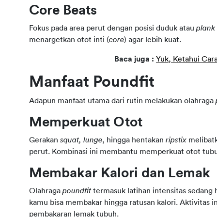
Core Beats
Fokus pada area perut dengan posisi duduk atau 
plank
menargetkan otot inti (
core
) agar lebih kuat.
Baca juga : 
Yuk, Ketahui Car
Manfaat Poundfit
Adapun manfaat utama dari rutin melakukan olahraga 
Memperkuat Otot
Gerakan 
squat, lunge
, hingga hentakan 
ripstix
 melibat
perut. Kombinasi ini membantu memperkuat otot tubuh
Membakar Kalori dan Lemak
Olahraga 
poundfit
 termasuk latihan intensitas sedang h
kamu bisa membakar hingga ratusan kalori. Aktivitas i
pembakaran lemak tubuh.