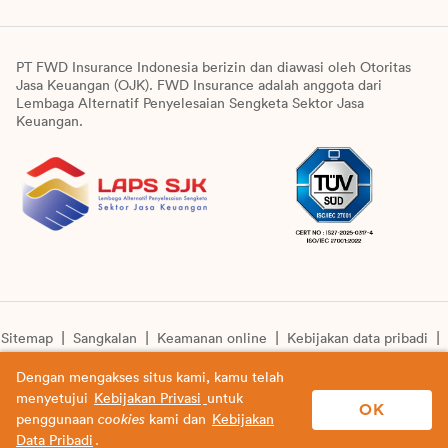
PT FWD Insurance Indonesia berizin dan diawasi oleh Otoritas
Jasa Keuangan (OJK). FWD Insurance adalah anggota dari
Lembaga Alternatif Penyelesaian Sengketa Sektor Jasa
Keuangan.
Sitemap
Sangkalan
Keamanan online
Kebijakan data pribadi
Pengumuman unit syariah
Informasi pengkinian layanan
Dengan mengakses situs kami, kamu telah
menyetujui
Kebijakan Privasi
untuk
© Copyright 2026 PT FWD Insurance Indonesia. All rights
OK
penggunaan
cookies
kami dan
Kebijakan
reserved.
Data Pribadi
.