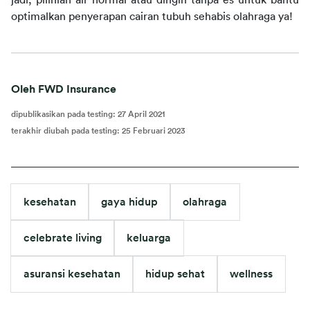
jadi, pilihlah air normal atau dingin tanpa es untuk bantu 
optimalkan penyerapan cairan tubuh sehabis olahraga ya!
Oleh FWD Insurance
dipublikasikan pada testing
:
27 April 2021
terakhir diubah pada testing
:
25 Februari 2023
kesehatan
gaya hidup
olahraga
celebrate living
keluarga
asuransi kesehatan
hidup sehat
wellness