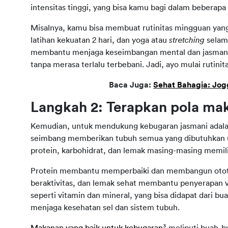
intensitas tinggi, yang bisa kamu bagi dalam beberapa 
Misalnya, kamu bisa membuat rutinitas mingguan yang 
latihan kekuatan 2 hari, dan yoga atau
 stretching 
selama
membantu menjaga keseimbangan mental dan jasmani.
tanpa merasa terlalu terbebani. Jadi, ayo mulai rutini
Baca Juga: 
Sehat Bahagia: Jog
Langkah 2: Terapkan pola ma
Kemudian, untuk mendukung kebugaran jasmani adala
seimbang memberikan tubuh semua yang dibutuhkan un
protein, karbohidrat, dan lemak masing-masing memili
Protein membantu memperbaiki dan membangun otot, 
beraktivitas, dan lemak sehat membantu penyerapan vi
seperti vitamin dan mineral, yang bisa didapat dari bua
menjaga kesehatan sel dan sistem tubuh.
Makanan yang baik untuk kebugaran
³ meliputi buah-bu