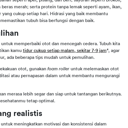
n beras merah; serta protein tanpa lemak seperti ayam, ikan, 
 yang cukup setiap hari. Hidrasi yang baik membantu 
memastikan tubuh bisa berfungsi dengan baik.
lihan
t untuk memperbaiki otot dan mencegah cedera. Tubuh kita 
stikan kamu 
tidur cukup setiap malam, sekitar 7-9 jam
⁴, agar 
tidur, ada beberapa tips mudah untuk pemulihan.
kekakuan otot, gunakan 
foam roller
 untuk melemaskan otot 
meditasi atau pernapasan dalam untuk membantu mengurangi 
an merasa lebih segar dan siap untuk tantangan berikutnya. 
kesehatanmu tetap optimal.
ng realistis
i untuk meningkatkan motivasi dan konsistensi dalam 