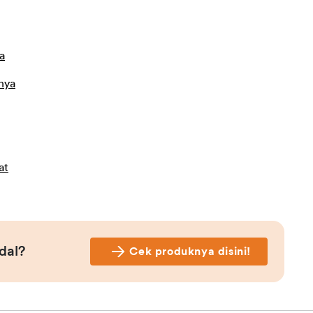
a
nya
at
dal?
Cek produknya disini!