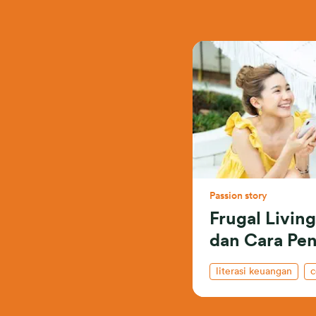
Passion story
Frugal Livin
dan Cara Pe
literasi keuangan
c