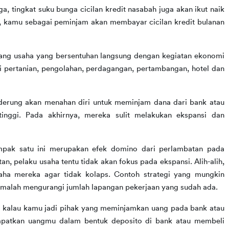
a, tingkat suku bunga cicilan kredit nasabah juga akan ikut naik 
l, kamu sebagai peminjam akan membayar cicilan kredit bulanan 
idang usaha yang bersentuhan langsung dengan kegiatan ekonomi
tri pertanian, pengolahan, perdagangan, pertambangan, hotel dan
enderung akan menahan diri untuk meminjam dana dari bank atau 
nggi. Pada akhirnya, mereka sulit melakukan ekspansi dan 
ampak satu ini merupakan efek domino dari perlambatan pada
an, pelaku usaha tentu tidak akan fokus pada ekspansi. Alih-alih,
ha mereka agar tidak kolaps. Contoh strategi yang mungkin
 malah mengurangi jumlah lapangan pekerjaan yang sudah ada.
if kalau kamu jadi pihak yang meminjamkan uang pada bank atau 
patkan uangmu dalam bentuk deposito di bank atau membeli 