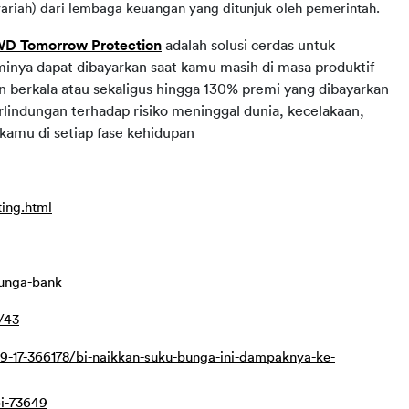
syariah) dari lembaga keuangan yang ditunjuk oleh pemerintah.
D Tomorrow Protection
 adalah solusi cerdas untuk 
minya dapat dibayarkan saat kamu masih di masa produktif 
n berkala atau sekaligus hingga 130% premi yang dibayarkan
rlindungan terhadap risiko meninggal dunia, kecelakaan, 
 kamu di setiap fase kehidupan
ing.html
bunga-bank
/43
-17-366178/bi-naikkan-suku-bunga-ini-dampaknya-ke-
i-73649