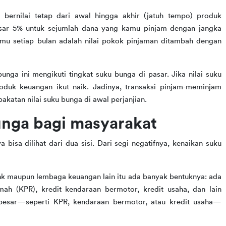
i bernilai tetap dari awal hingga akhir (jatuh tempo) produk 
ar 5% untuk sejumlah dana yang kamu pinjam dengan jangka 
nmu setiap bulan adalah nilai pokok pinjaman ditambah dengan 
bunga ini mengikuti tingkat suku bunga di pasar. Jika nilai suku 
oduk keuangan ikut naik. Jadinya, transaksi pinjam-meminjam 
akatan nilai suku bunga di awal perjanjian.
nga bagi masyarakat
isa dilihat dari dua sisi. Dari segi negatifnya, kenaikan suku 
bank maupun lembaga keuangan lain itu ada banyak bentuknya: ada
mah (KPR), kredit kendaraan bermotor, kredit usaha, dan lain
l besar—seperti KPR, kendaraan bermotor, atau kredit usaha—