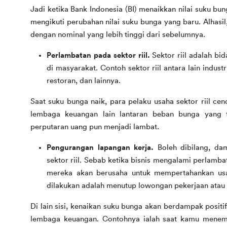
Jadi ketika Bank Indonesia (BI) menaikkan nilai suku bung
mengikuti perubahan nilai suku bunga yang baru. Alhasi
dengan nominal yang lebih tinggi dari sebelumnya.
Perlambatan pada sektor riil.
Sektor riil adalah b
di masyarakat. Contoh sektor riil antara lain indus
restoran, dan lainnya.
Saat suku bunga naik, para pelaku usaha sektor riil c
lembaga keuangan lain lantaran beban bunga yang ti
perputaran uang pun menjadi lambat.
Pengurangan lapangan kerja.
Boleh dibilang, d
sektor riil. Sebab ketika bisnis mengalami perlambat
mereka akan berusaha untuk mempertahankan usa
dilakukan adalah menutup lowongan pekerjaan atau
Di lain sisi, kenaikan suku bunga akan berdampak posit
lembaga keuangan. Contohnya ialah saat kamu menem