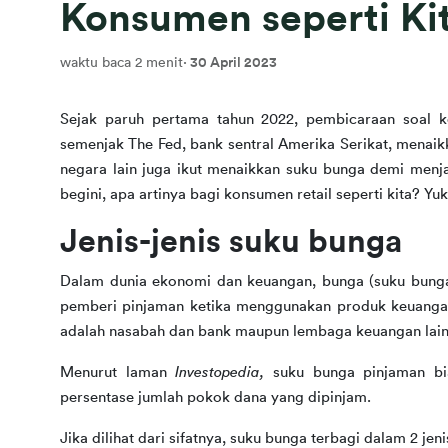
Konsumen seperti Ki
waktu baca 2 menit
·
30 April 2023
Sejak paruh pertama tahun 2022, pembicaraan soal ke
semenjak The Fed, bank sentral Amerika Serikat, menai
negara lain juga ikut menaikkan suku bunga demi menja
begini, apa artinya bagi konsumen retail seperti kita? Yuk
Jenis-jenis suku bunga
Dalam dunia ekonomi dan keuangan, bunga (suku bunga
pemberi pinjaman ketika menggunakan produk keuangan
adalah nasabah dan bank maupun lembaga keuangan lain 
Menurut laman 
Investopedia, 
suku bunga pinjaman bia
persentase jumlah pokok dana yang dipinjam. 
Jika dilihat dari sifatnya, suku bunga terbagi dalam 2 jenis