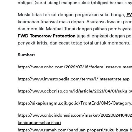
obligasi (surat utang) maupun sukuk (obligasi berbasis 
Meski tidak terikat dengan pergerakan suku bunga, 
FW
keamanan finansial masa depan. Asuransi Jiwa ini pre
dan memiliki Manfaat Tunai dengan pilihan pembayara
FWD Tomorrow Protection
 juga dilengkapi dengan pe
penyakit kritis, dan cacat tetap total untuk membantu
Sumber:
https://www.cnbc.com/2022/03/16/federal-reserve-meet
https://www.investopedia.com/terms/i/interestrate.asp
https://www.ocbcnisp.com/id/article/2021/04/01/suku-
https://sikapiuangmu.ojk.go.id/FrontEnd/CMS/Category
https://www.cnbcindonesia.com/market/20220824104829
kehidupan-sehari-hari
https://www.rumah.com/panduan-properti/suku-bunga-b