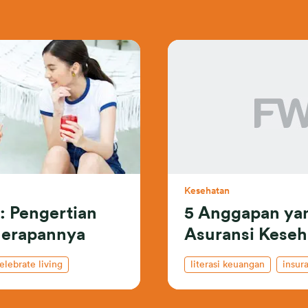
Kesehatan
g: Pengertian
5 Anggapan yan
nerapannya
Asuransi Keseh
elebrate living
literasi keuangan
insur