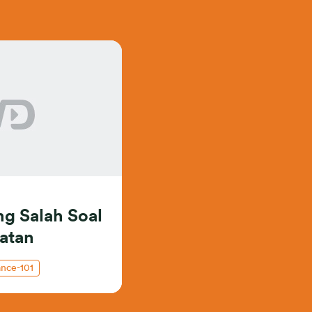
g Salah Soal
atan
ance-101