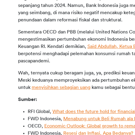
sepanjang tahun 2024. Namun, Bank Indonesia juga men
yang seimbang, di mana risiko negatif mencakup keteg
penundaan dalam reformasi fiskal dan struktural.
Sementara OECD dan PBB (melalui United Nations Co
mengestimasikan pertumbuhan ekonomi Indonesia bera
Keuangan RI. Kendati demikian, 
Said Abdullah, Ketua
berpotensi menghadapi pelemahan konsumsi rumah tang
pascapandemi.  
Wah, ternyata cukup beragam juga, ya, prediksi keuang
Meski keduanya memproyeksikan ada pertumbuhan e
untuk 
menyisihkan sebagian uang
 kamu sebagai bentu
Sumber:
RFI Global,
What does the future hold for financia
FWD Indonesia,
Menabung untuk Beli Rumah ala
OECD,
Economic Outlook: Global growth to remain
FWD Indonesia,
Resesi dan Inflasi, Apa Bedanya?