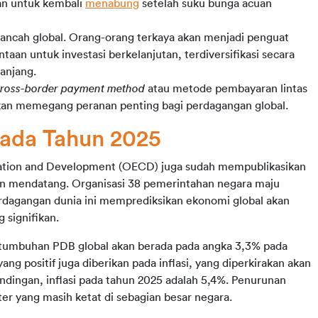
an untuk kembali 
menabung
 setelah suku bunga acuan 
ncah global. Orang-orang terkaya akan menjadi penguat 
taan untuk investasi berkelanjutan, terdiversifikasi secara 
panjang.
ross-border payment method 
atau metode pembayaran lintas 
an memegang peranan penting bagi perdagangan global.
pada Tahun 2025
Selain RFI Global, Organisation for Economic Co-operation and Development (OECD) juga sudah mempublikasikan 
un mendatang. Organisasi 38 pemerintahan negara maju 
agangan dunia ini memprediksikan ekonomi global akan 
 signifikan.
umbuhan PDB global akan berada pada angka 3,3% pada 
ng positif juga diberikan pada inflasi, yang diperkirakan akan 
dingan, inflasi pada tahun 2025 adalah 5,4%. Penurunan 
ter yang masih ketat di sebagian besar negara.