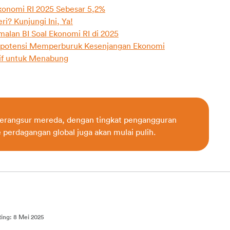
konomi RI 2025 Sebesar 5,2%
i? Kunjungi Ini, Ya!
malan BI Soal Ekonomi RI di 2025
erpotensi Memperburuk Kesenjangan Ekonomi
tif untuk Menabung
 berangsur mereda, dengan tingkat pengangguran 
 perdagangan global juga akan mulai pulih.
ting
:
8 Mei 2025