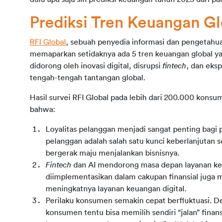
Prediksi Tren Keuangan G
RFI Global
, sebuah penyedia informasi dan pengetahua
memaparkan setidaknya ada 5 tren keuangan global yan
didorong oleh inovasi digital, disrupsi 
fintech
, dan eks
tengah-tengah tantangan global.
Hasil survei RFI Global pada lebih dari 200.000 konsu
bahwa:
Loyalitas pelanggan menjadi sangat penting bagi pe
pelanggan adalah salah satu kunci keberlanjutan s
bergerak maju menjalankan bisnisnya.
Fintech 
dan AI mendorong masa depan layanan keua
diimplementasikan dalam cakupan finansial juga
meningkatnya layanan keuangan digital.
Perilaku konsumen semakin cepat berfluktuasi. D
konsumen tentu bisa memilih sendiri “jalan” finan