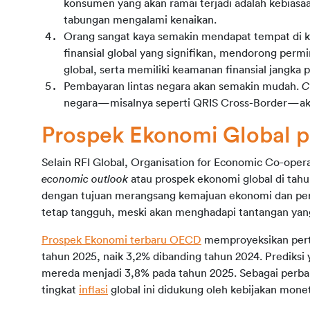
konsumen yang akan ramai terjadi adalah kebiasa
tabungan mengalami kenaikan.
Orang sangat kaya semakin mendapat tempat di ka
finansial global yang signifikan, mendorong permin
global, serta memiliki keamanan finansial jangka 
Pembayaran lintas negara akan semakin mudah. 
C
negara—misalnya seperti QRIS Cross-Border—ak
Prospek Ekonomi Global 
economic outlook 
atau prospek ekonomi global di tah
dengan tujuan merangsang kemajuan ekonomi dan perd
tetap tangguh, meski akan menghadapi tantangan yang
Prospek Ekonomi terbaru OECD
 memproyeksikan pert
tahun 2025, naik 3,2% dibanding tahun 2024. Prediksi ya
mereda menjadi 3,8% pada tahun 2025. Sebagai perban
tingkat 
inflasi
 global ini didukung oleh kebijakan mone