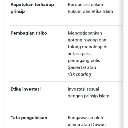
Kepatuhan terhadap 
Beroperasi dalam 
B
prinsip 
hukum dan etika Islam
b
p
Pembagian risiko
Mengedepankan 
P
gotong royong dan 
p
tolong menolong di 
r
antara para 
pemegang polis 
(peserta) atau 
risk sharing
Etika investasi
Investasi sesuai 
I
dengan prinsip Islam
p
f
Tata pengelolaan
Pengawasan oleh 
D
ulama atau Dewan 
p