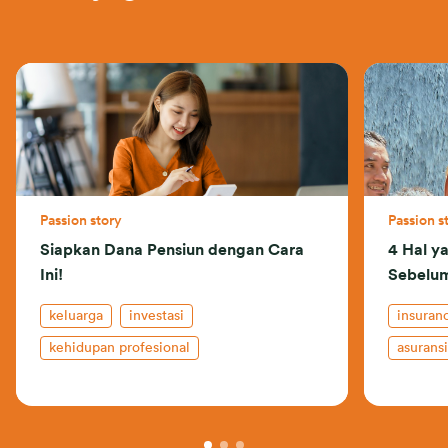
Passion story
Passion s
Siapkan Dana Pensiun dengan Cara
4 Hal y
Ini!
Sebelum
keluarga
investasi
insuran
kehidupan profesional
asuransi