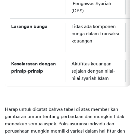
 Pengawas Syariah 
p
(DPS)
k
Larangan bunga
Tidak ada komponen 
M
bunga dalam transaksi 
t
keuangan
d
k
Keselarasan dengan 
Aktifitas keuangan 
U
prinsip-prinsip 
sejalan dengan nilai-
o
nilai syariah Islam
f
Harap untuk dicatat bahwa tabel di atas memberikan 
gambaran umum tentang perbedaan dan mungkin tidak 
mencakup semua aspek. Polis asuransi individu dan 
perusahaan mungkin memiliki variasi dalam hal fitur dan 