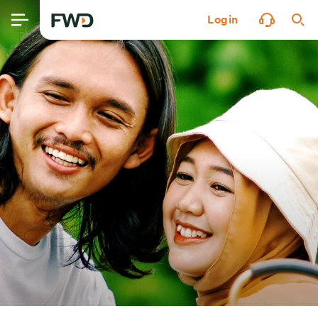
Login