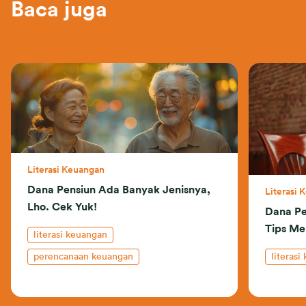
Baca juga
Literasi Keuangan
Dana Pensiun Ada Banyak Jenisnya,
Literasi 
Lho. Cek Yuk!
Dana Pe
Tips M
literasi keuangan
perencanaan keuangan
literasi