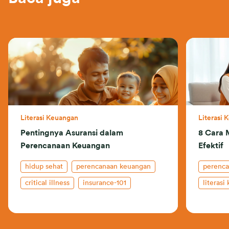
Literasi Keuangan
Literasi 
Pentingnya Asuransi dalam
8 Cara 
Perencanaan Keuangan
Efektif
hidup sehat
perencanaan keuangan
perenc
critical illness
insurance-101
literasi