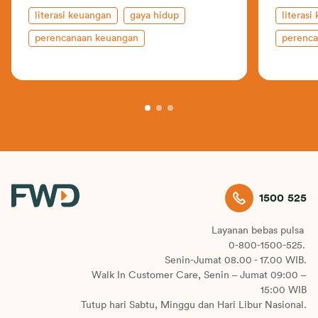
literasi keuangan
gaya hidup
literasi
perencanaan keuangan
perenc
1500 525
Layanan bebas pulsa
0-800-1500-525.
Senin-Jumat 08.00 - 17.00 WIB.
Walk In Customer Care, Senin – Jumat 09:00 –
15:00 WIB
Tutup hari Sabtu, Minggu dan Hari Libur Nasional.