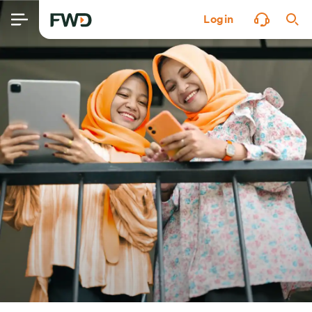
Login