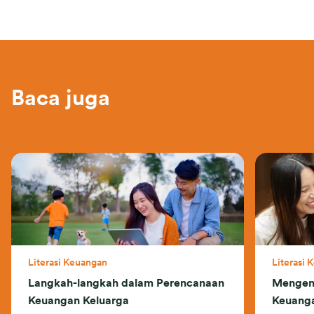
Baca juga
Literasi Keuangan
Literasi 
Langkah-langkah dalam Perencanaan
Mengena
Keuangan Keluarga
Keuanga