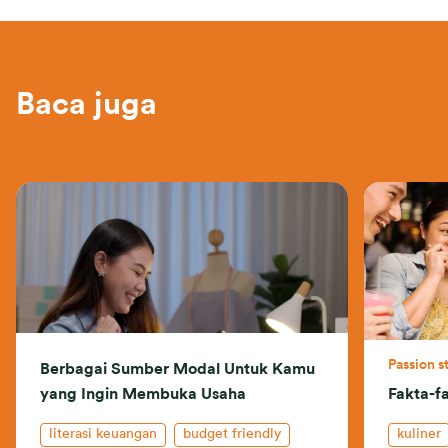
Baca juga
Passion s
Berbagai Sumber Modal Untuk Kamu
yang Ingin Membuka Usaha
Fakta-fa
literasi keuangan
budget friendly
kuliner