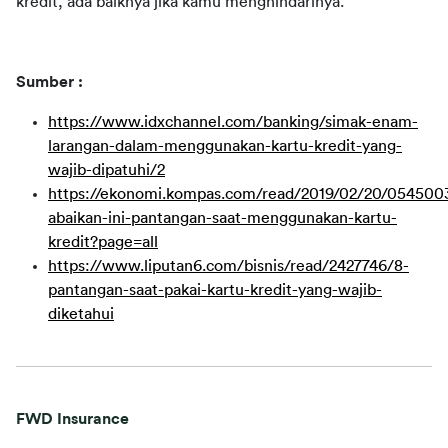
kredit, ada baiknya jika kamu menghindarinya.
Sumber :
https://www.idxchannel.com/banking/simak-enam-
larangan-dalam-menggunakan-kartu-kredit-yang-
wajib-dipatuhi/2
https://ekonomi.kompas.com/read/2019/02/20/054500
abaikan-ini-pantangan-saat-menggunakan-kartu-
kredit?page=all
https://www.liputan6.com/bisnis/read/2427746/8-
pantangan-saat-pakai-kartu-kredit-yang-wajib-
diketahui
FWD Insurance