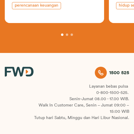
perencanaan keuangan
hidup s
alam
1500 525
Layanan bebas pulsa
0-800-1500-525.
Senin-Jumat 08.00 - 17.00 WIB.
Walk In Customer Care, Senin – Jumat 09:00 –
15:00 WIB
Tutup hari Sabtu, Minggu dan Hari Libur Nasional.