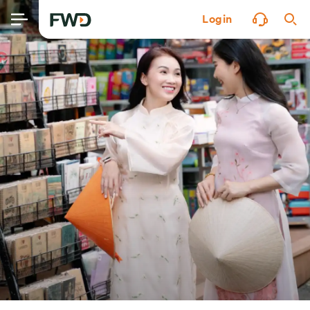
Login