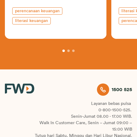
perencanaan keuangan
literasi
literasi keuangan
perenc
asurans
1500 525
Layanan bebas pulsa
0-800-1500-525.
Senin-Jumat 08.00 - 17.00 WIB.
Walk In Customer Care, Senin – Jumat 09:00 –
15:00 WIB
Tutup hari Sabtu, Minggu dan Hari Libur Nasional.