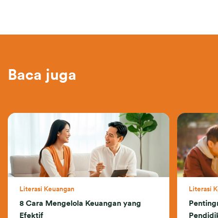
Baca juga
Literasi Keuangan
Literasi 
8 Cara Mengelola Keuangan yang
Penting
Efektif
Pendidi