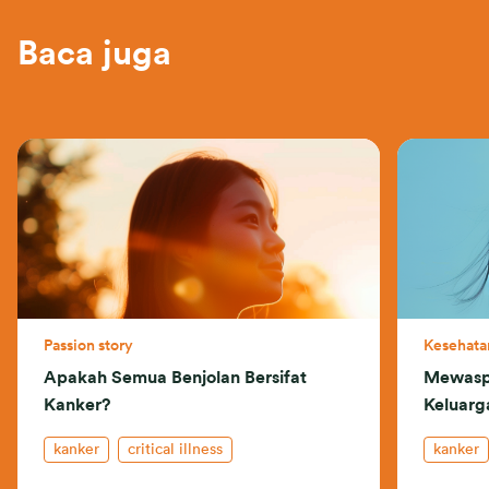
Baca juga
Passion story
Kesehata
Apakah Semua Benjolan Bersifat
Mewaspa
Kanker?
Keluarg
kanker
critical illness
kanker