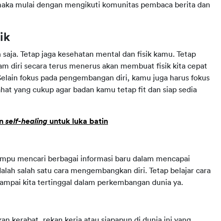
aka mulai dengan mengikuti komunitas pembaca berita dan
ik
saja. Tetap jaga kesehatan mental dan fisik kamu. Tetap
diam diri secara terus menerus akan membuat fisik kita cepat
Selain fokus pada pengembangan diri, kamu juga harus fokus
hat yang cukup agar badan kamu tetap fit dan siap sedia
n
self-healing
untuk luka batin
mampu mencari berbagai informasi baru dalam mencapai
alah salah satu cara mengembangkan diri. Tetap belajar cara
sampai kita tertinggal dalam perkembangan dunia ya.
kan kerabat, rekan kerja atau siapapun di dunia ini yang