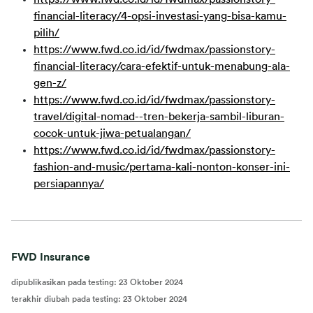
financial-literacy/4-opsi-investasi-yang-bisa-kamu-
pilih/
https://www.fwd.co.id/id/fwdmax/passionstory-
financial-literacy/cara-efektif-untuk-menabung-ala-
gen-z/
https://www.fwd.co.id/id/fwdmax/passionstory-
travel/digital-nomad--tren-bekerja-sambil-liburan-
cocok-untuk-jiwa-petualangan/
https://www.fwd.co.id/id/fwdmax/passionstory-
fashion-and-music/pertama-kali-nonton-konser-ini-
persiapannya/
FWD Insurance
dipublikasikan pada testing
:
23 Oktober 2024
terakhir diubah pada testing
:
23 Oktober 2024