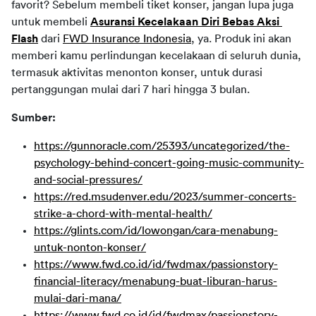
favorit? Sebelum membeli tiket konser, jangan lupa juga 
untuk membeli 
Asuransi Kecelakaan Diri Bebas Aksi 
Flash
 dari 
FWD Insurance Indonesia
, ya. Produk ini akan 
memberi kamu perlindungan kecelakaan di seluruh dunia, 
termasuk aktivitas menonton konser, untuk durasi 
pertanggungan mulai dari 7 hari hingga 3 bulan.
Sumber:
https://gunnoracle.com/25393/uncategorized/the-
psychology-behind-concert-going-music-community-
and-social-pressures/
https://red.msudenver.edu/2023/summer-concerts-
strike-a-chord-with-mental-health/
https://glints.com/id/lowongan/cara-menabung-
untuk-nonton-konser/
https://www.fwd.co.id/id/fwdmax/passionstory-
financial-literacy/menabung-buat-liburan-harus-
mulai-dari-mana/
https://www.fwd.co.id/id/fwdmax/passionstory-