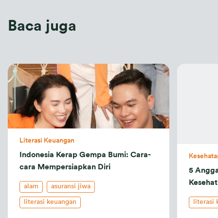
Baca juga
Literasi Keuangan
Indonesia Kerap Gempa Bumi: Cara-
Kesehata
cara Mempersiapkan Diri
5 Angga
Kesehat
alam
asuransi jiwa
literasi keuangan
literasi