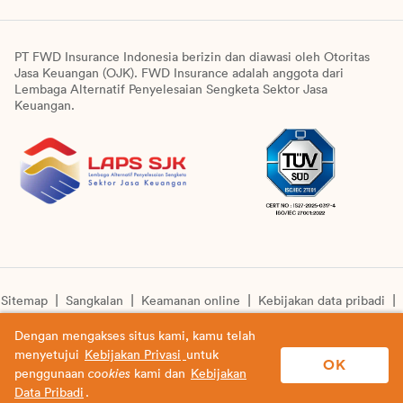
PT FWD Insurance Indonesia berizin dan diawasi oleh Otoritas
Jasa Keuangan (OJK). FWD Insurance adalah anggota dari
Lembaga Alternatif Penyelesaian Sengketa Sektor Jasa
Keuangan.
Sitemap
Sangkalan
Keamanan online
Kebijakan data pribadi
Pengumuman unit syariah
Informasi pengkinian layanan
Dengan mengakses situs kami, kamu telah
menyetujui
Kebijakan Privasi
untuk
© Copyright 2026 PT FWD Insurance Indonesia. All rights
OK
penggunaan
cookies
kami dan
Kebijakan
reserved.
Data Pribadi
.