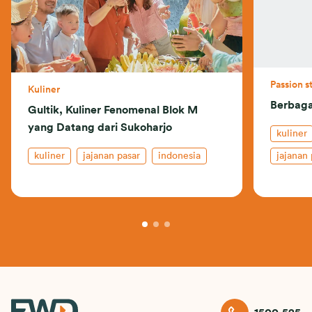
Passion s
Kuliner
Berbaga
Gultik, Kuliner Fenomenal Blok M
yang Datang dari Sukoharjo
kuliner
kuliner
jajanan pasar
indonesia
jajanan 
makanan