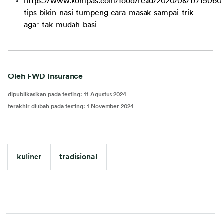
https://www.kompas.com/food/read/2020/08/17/15060
tips-bikin-nasi-tumpeng-cara-masak-sampai-trik-
agar-tak-mudah-basi
Oleh FWD Insurance
dipublikasikan pada testing
:
11 Agustus 2024
terakhir diubah pada testing
:
1 November 2024
kuliner
tradisional