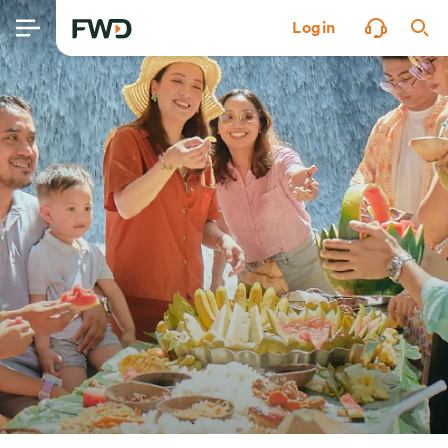
Login