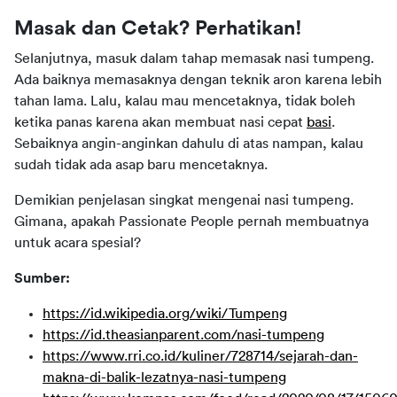
Masak dan Cetak? Perhatikan!
Selanjutnya, masuk dalam tahap memasak nasi tumpeng. 
Ada baiknya memasaknya dengan teknik aron karena lebih 
tahan lama. Lalu, kalau mau mencetaknya, tidak boleh 
ketika panas karena akan membuat nasi cepat 
basi
. 
Sebaiknya angin-anginkan dahulu di atas nampan, kalau 
sudah tidak ada asap baru mencetaknya.
Demikian penjelasan singkat mengenai nasi tumpeng. 
Gimana, apakah Passionate People pernah membuatnya 
untuk acara spesial?
Sumber: 
https://id.wikipedia.org/wiki/Tumpeng
https://id.theasianparent.com/nasi-tumpeng
https://www.rri.co.id/kuliner/728714/sejarah-dan-
makna-di-balik-lezatnya-nasi-tumpeng