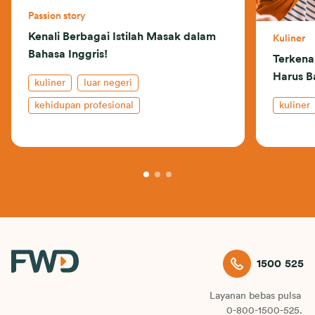
Passion story
Kenali Berbagai Istilah Masak dalam
Kuliner
Bahasa Inggris!
Terkena
Harus B
kuliner
luar negeri
kehidupan profesional
kuliner
1500 525
Layanan bebas pulsa
0-800-1500-525.