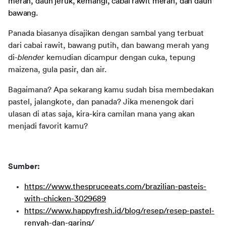
merah, daun jeruk, kemangi, cabai rawit merah, dan daun 
bawang.
Panada biasanya disajikan dengan sambal yang terbuat 
dari cabai rawit, bawang putih, dan bawang merah yang 
di-
blender
 kemudian dicampur dengan cuka, tepung 
maizena, gula pasir, dan air.
Bagaimana? Apa sekarang kamu sudah bisa membedakan 
pastel, jalangkote, dan panada? Jika menengok dari 
ulasan di atas saja, kira-kira camilan mana yang akan 
menjadi favorit kamu?
Sumber:
https://www.thespruceeats.com/brazilian-pasteis-
with-chicken-3029689
https://www.happyfresh.id/blog/resep/resep-pastel-
renyah-dan-garing/