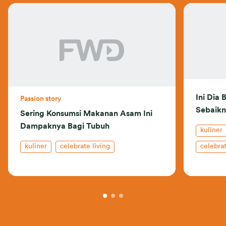
Ini Dia
Passion story
Sebaikn
Sering Konsumsi Makanan Asam Ini
Dampaknya Bagi Tubuh
kuliner
kuliner
celebrate living
celebrat