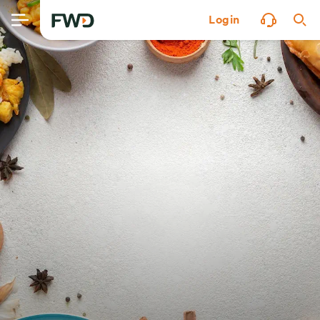
Login