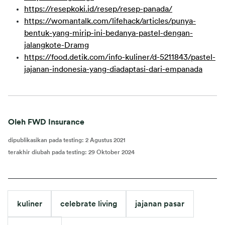
https://resepkoki.id/resep/resep-panada/
https://womantalk.com/lifehack/articles/punya-
bentuk-yang-mirip-ini-bedanya-pastel-dengan-
jalangkote-Dramg
https://food.detik.com/info-kuliner/d-5211843/pastel-
jajanan-indonesia-yang-diadaptasi-dari-empanada
Oleh FWD Insurance
dipublikasikan pada testing
:
2 Agustus 2021
terakhir diubah pada testing
:
29 Oktober 2024
kuliner
celebrate living
jajanan pasar