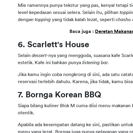
Mie ramennya punya tekstur yang pas, kenyal tetapi ti
level kepedasan sesuai selera. Selain itu, pilihan 
toppi
dengan 
topping
 yang tidak kalah lezat, seperti 
chashu 
Baca juga : 
Deretan Makanan
6. Scarlett's House
Selain 
dessert
-nya yang menggoda, suasana kafe Scarle
estetik. Kafe ini bahkan punya 
listening bar.
Jika kamu ingin coba nongkrong di sini, ada satu cata
reservasi terlebih dahulu. Karena, jika tidak, kamu b
7. Bornga Korean BBQ
Siapa bilang kuliner Blok M cuma diisi menu makanan 
otentik.
Apabila ada kesempatan datang ke sini, pastikan unt
menu yang lezat, Bornga juga punya pelayanan yang r