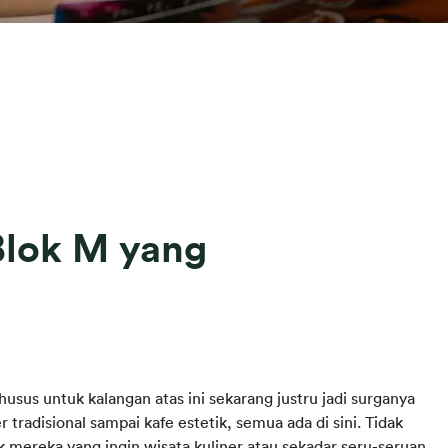
 Blok M yang
sus untuk kalangan atas ini sekarang justru jadi surganya 
r tradisional sampai kafe estetik, semua ada di sini. Tidak 
k mereka yang ingin wisata kuliner atau sekadar seru-seruan.