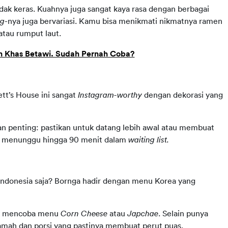
dak keras. Kuahnya juga sangat kaya rasa dengan berbagai 
ng
-nya juga bervariasi. Kamu bisa menikmati nikmatnya ramen 
atau rumput laut.
 Khas Betawi. Sudah Pernah Coba?
tt’s House ini sangat 
Instagram-worthy
 dengan dekorasi yang 
tan penting: pastikan untuk datang lebih awal atau membuat 
isa menunggu hingga 90 menit dalam 
waiting list. 
Indonesia saja? Bornga hadir dengan menu Korea yang 
uk mencoba menu 
Corn Cheese 
atau 
Japchae
. Selain punya 
amah dan porsi yang pastinya membuat perut puas.