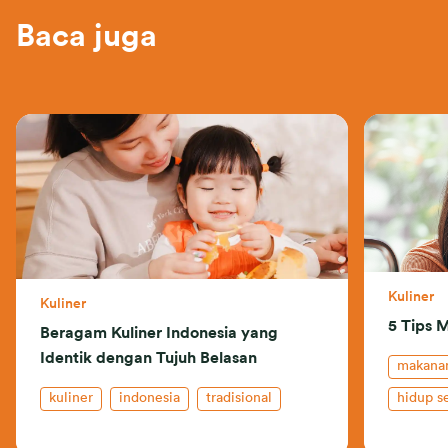
Baca juga
Kuliner
Kuliner
5 Tips 
Beragam Kuliner Indonesia yang
Identik dengan Tujuh Belasan
makanan
kuliner
indonesia
tradisional
hidup s
pertum