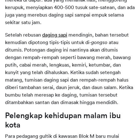
mereka di dapur: ada yang menanak nasi, menggoreng 
kerupuk, menyiapkan 400-500 tusuk sate-satean, dan ada 
juga yang merebus daging sapi sampai empuk selama 
sekitar satu jam.
Setelah rebusan 
daging sapi
 mendingin, bahan tersebut 
kemudian dipotong tipis-tipis untuk di-
gongso 
atau 
ditumis. Potongan daging ini nantinya akan ditumis 
dengan rempah-rempah seperti bawang merah, bawang 
putih, cabai merah, lengkuas, kemiri, ketumbar, dan 
kunyit yang telah dihaluskan. Ketika sudah setengah 
matang, tumisan daging sapi dan rempah-rempah halus 
diberi tambahan serai, daun jeruk, dan daun salam. Ketika 
bumbu telah meresap ke daging, tumisan tersebut 
ditambahkan santan dan dimasak hingga mendidih.
Pelengkap kehidupan malam ibu 
kota
Para pedagang gultik di kawasan Blok M baru mulai 