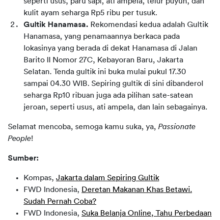
seperti usus, paru sapi, ati ampela, telur puyuh, dan 
kulit ayam seharga Rp5 ribu per tusuk.
Gultik Hanamasa. 
Rekomendasi kedua adalah Gultik 
Hanamasa, yang penamaannya berkaca pada 
lokasinya yang berada di dekat Hanamasa di Jalan 
Barito II Nomor 27C, Kebayoran Baru, Jakarta 
Selatan. Tenda gultik ini buka mulai pukul 17.30 
sampai 04.30 WIB. Sepiring gultik di sini dibanderol 
seharga Rp10 ribuan juga ada pilihan sate-satean 
jeroan, seperti usus, ati ampela, dan lain sebagainya.
Selamat mencoba, semoga kamu suka, ya, 
Passionate 
People
!
Sumber:
Kompas,
Jakarta dalam Sepiring Gultik
FWD Indonesia,
Deretan Makanan Khas Betawi.
Sudah Pernah Coba?
FWD Indonesia,
Suka Belanja Online, Tahu Perbedaan