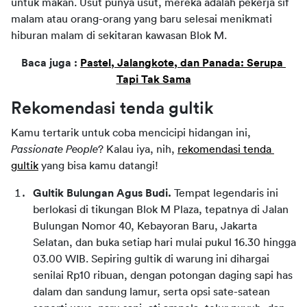
untuk makan. Usut punya usut, mereka adalah pekerja sif 
malam atau orang-orang yang baru selesai menikmati 
hiburan malam di sekitaran kawasan Blok M.
Baca juga : 
Pastel, Jalangkote, dan Panada: Serupa 
Tapi Tak Sama
Rekomendasi tenda gultik
Kamu tertarik untuk coba mencicipi hidangan ini, 
Passionate People
? Kalau iya, nih, 
rekomendasi tenda 
gultik
 yang bisa kamu datangi!
Gultik Bulungan Agus Budi. 
Tempat legendaris ini 
berlokasi di tikungan Blok M Plaza, tepatnya di Jalan 
Bulungan Nomor 40, Kebayoran Baru, Jakarta 
Selatan, dan buka setiap hari mulai pukul 16.30 hingga 
03.00 WIB. Sepiring gultik di warung ini dihargai 
senilai Rp10 ribuan, dengan potongan daging sapi has 
dalam dan sandung lamur, serta opsi sate-satean 