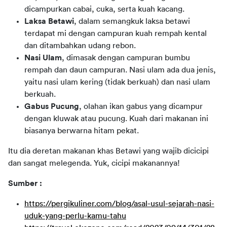
dicampurkan cabai, cuka, serta kuah kacang.
Laksa Betawi
, dalam semangkuk laksa betawi
terdapat mi dengan campuran kuah rempah kental
dan ditambahkan udang rebon.
Nasi Ulam
, dimasak dengan campuran bumbu
rempah dan daun campuran. Nasi ulam ada dua jenis,
yaitu nasi ulam kering (tidak berkuah) dan nasi ulam
berkuah.
Gabus Pucung
, olahan ikan gabus yang dicampur
dengan kluwak atau pucung. Kuah dari makanan ini
biasanya berwarna hitam pekat.
Itu dia deretan makanan khas Betawi yang wajib dicicipi
dan sangat melegenda. Yuk, cicipi makanannya!
Sumber :
https://pergikuliner.com/blog/asal-usul-sejarah-nasi-
uduk-yang-perlu-kamu-tahu