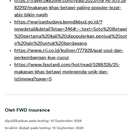
https://travel.okezone.com/read/2023/09/14/301/28
82292/makanan-khas-betawi-paling-populer-lezat-
abis-bikin-nagih
https://warisanbudaya.kemdikbud.go.id/?
newdetail&detailTetap=346#:~:text=Soto%
20Betawi
%20pertama%
20kali
%
20dipopulerkan
,penjual%20sot
o%20lain%20untuk%
20berdagang
.
https://www.rri.co.id/kuliner/777828/asal-usul-dan-
perkembangan-kue-cucur
https://www.liputan6.com/hot/read/5288326/25-
makanan-khas-betawi-melegenda-unik-dan-
istimewa?page=5
Oleh FWD Insurance
dipublikasikan pada testing
:
10 September 2024
terakhir diubah pada testing
:
10 September 2024