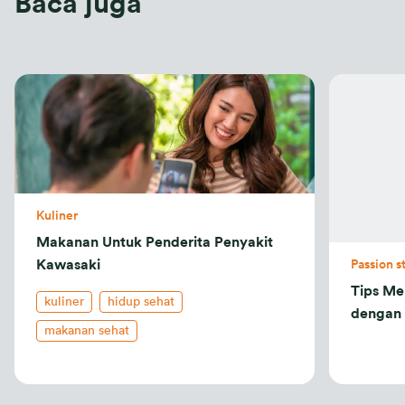
Baca juga
Kuliner
Makanan Untuk Penderita Penyakit
Kawasaki
Passion s
Tips Me
kuliner
hidup sehat
dengan
makanan sehat