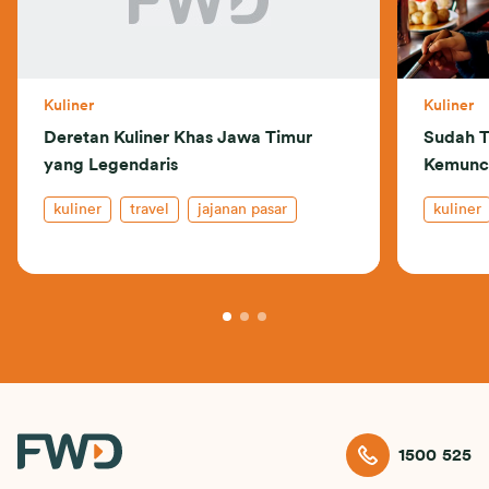
Kuliner
Kuliner
Deretan Kuliner Khas Jawa Timur
Sudah T
yang Legendaris
Kemunc
kuliner
travel
jajanan pasar
kuliner
1500 525