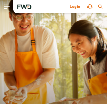
Login