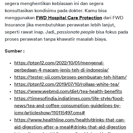
segera menghentikan kebiasaan ini dan segera 
konsultasikan kondisimu pada dokter. Kamu bisa 
menggunakan 
FWD Hospital Care Protection
dari FWD 
Insurance jika membutuhkan perawatan lebih lanjut, 
seperti rawat inap. Jadi, 
passionate people 
bisa fokus pada 
proses perawatan tanpa khawatir masalah biaya.
Sumber :
https://ptpn12.com/2022/10/01/mengenal-
perbedaan-4-macam-jenis-teh-di-indonesia/
https://tester-uji.com/proses-pembuatan-teh-hitam/
https://ptpn12.com/2019/07/10/rollaas-white-tea/
https://www.webmd.com/diet/tea-health-benefits
https://timesofindia.indiatimes.com/life-style/food-
news/tea-and-coffee-consumption-guidelines-by-
icmr/articleshow/110115497.cms#
https://www.healthline.com/health/drinks-that-can-
aid-digestion-after-a-meal#drinks-that-aid-digestion