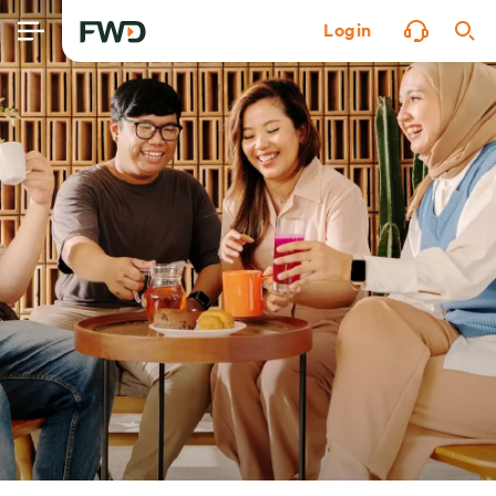
Login