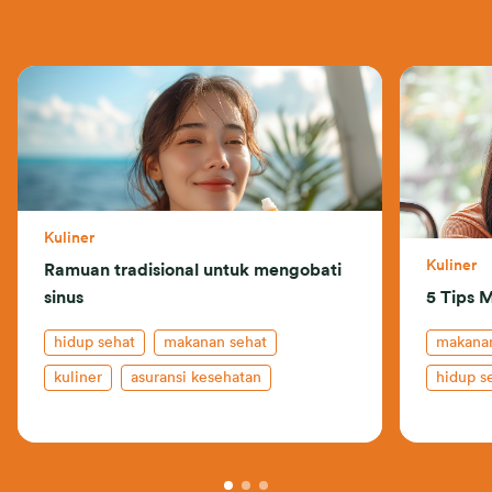
Kuliner
Kuliner
Ramuan tradisional untuk mengobati
sinus
5 Tips 
hidup sehat
makanan sehat
makanan
kuliner
asuransi kesehatan
hidup s
kesehatan
pertum