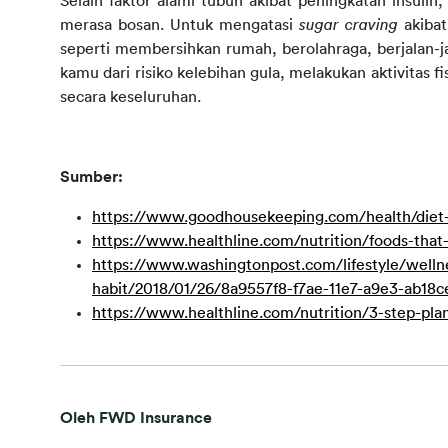
Selain faktor alami tubuh akibat peningkatan insulin,
merasa bosan. Untuk mengatasi 
sugar craving
 akiba
seperti membersihkan rumah, berolahraga, berjalan-ja
kamu dari risiko kelebihan gula, melakukan aktivitas 
secara keseluruhan.
Sumber:
https://www.goodhousekeeping.com/health/diet-
https://www.healthline.com/nutrition/foods-th
https://www.washingtonpost.com/lifestyle/wellne
habit/2018/01/26/8a9557f8-f7ae-11e7-a9e3-ab18c
https://www.healthline.com/nutrition/3-step-p
Oleh FWD Insurance