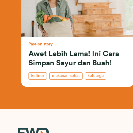
Passion story
Awet Lebih Lama! Ini Cara
Simpan Sayur dan Buah!
kuliner
makanan sehat
keluarga