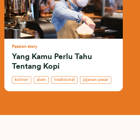
Passion story
Yang Kamu Perlu Tahu
Tentang Kopi
kuliner
alam
tradisional
jajanan pasar