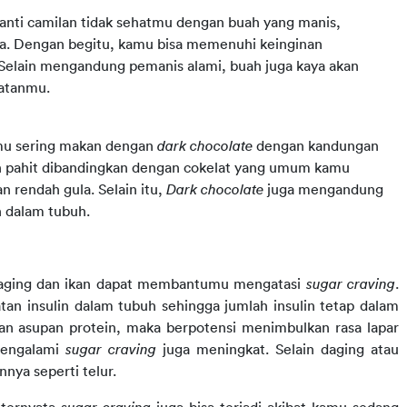
anti camilan tidak sehatmu dengan buah yang manis,
ya. Dengan begitu, kamu bisa memenuhi keinginan
Selain mengandung pemanis alami, buah juga kaya akan
hatanmu.
amu sering makan dengan
dark chocolate
dengan kandungan
h pahit dibandingkan dengan cokelat yang umum kamu
n rendah gula. Selain itu,
Dark chocolate
juga mengandung
n dalam tubuh.
daging dan ikan dapat membantumu mengatasi 
sugar craving
. 
an insulin dalam tubuh sehingga jumlah insulin tetap dalam 
gan asupan protein, maka berpotensi menimbulkan rasa lapar 
engalami 
sugar craving 
juga meningkat. Selain daging atau 
nya seperti telur.