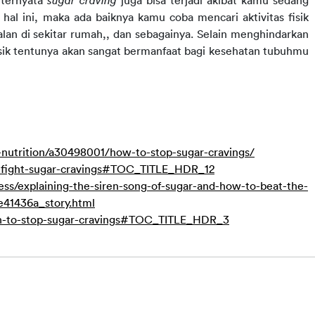
 ternyata 
sugar craving 
juga bisa terjadi akibat kamu sedang 
t hal ini, maka ada baiknya kamu coba mencari aktivitas fisik 
lan di sekitar rumah,, dan sebagainya. Selain menghindarkan 
fisik tentunya akan sangat bermanfaat bagi kesehatan tubuhmu 
nutrition/a30498001/how-to-stop-sugar-cravings/
at-fight-sugar-cravings#TOC_TITLE_HDR_12
ss/explaining-the-siren-song-of-sugar-and-how-to-beat-the-
e41436a_story.html
lan-to-stop-sugar-cravings#TOC_TITLE_HDR_3