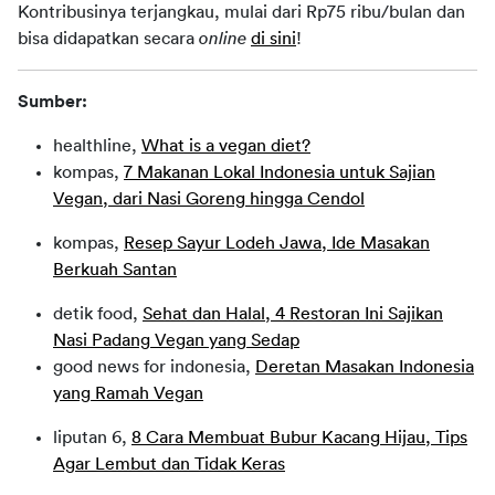
Kontribusinya terjangkau, mulai dari Rp75 ribu/bulan dan 
bisa didapatkan secara 
online
di sini
!
Sumber:
healthline,
What is a vegan diet?
kompas,
7 Makanan Lokal Indonesia untuk Sajian
Vegan, dari Nasi Goreng hingga Cendol
kompas,
Resep Sayur Lodeh Jawa, Ide Masakan
Berkuah Santan
detik food,
Sehat dan Halal, 4 Restoran Ini Sajikan
Nasi Padang Vegan yang Sedap
good news for indonesia,
Deretan Masakan Indonesia
yang Ramah Vegan
liputan 6,
8 Cara Membuat Bubur Kacang Hijau, Tips
Agar Lembut dan Tidak Keras