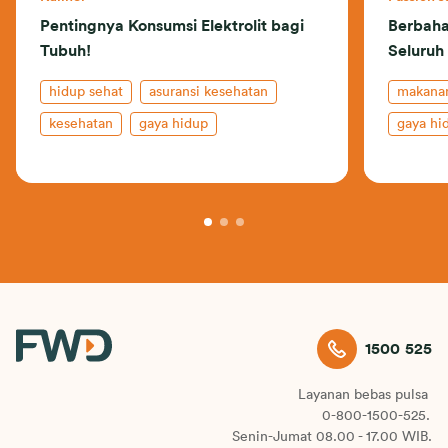
Pentingnya Konsumsi Elektrolit bagi
Berbahan
Tubuh!
Seluruh
hidup sehat
asuransi kesehatan
makanan
kesehatan
gaya hidup
gaya hi
makanan sehat
1500 525
Layanan bebas pulsa
0-800-1500-525.
Senin-Jumat 08.00 - 17.00 WIB.