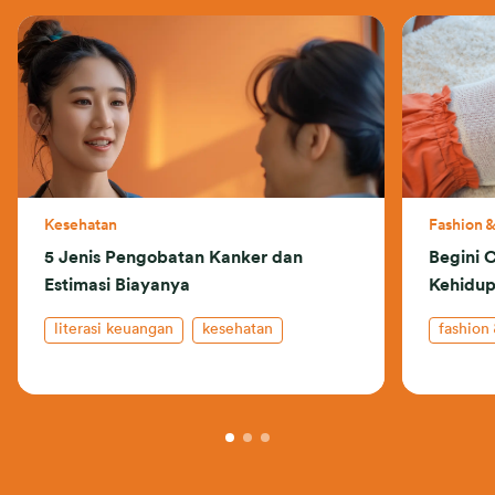
Kesehatan
Fashion 
5 Jenis Pengobatan Kanker dan
Begini 
Estimasi Biayanya
Kehidup
literasi keuangan
kesehatan
fashion