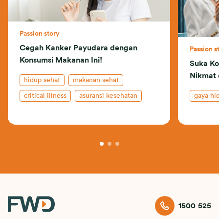
Passion story
Cegah Kanker Payudara dengan
Passion s
Konsumsi Makanan Ini!
Suka Ko
Nikmat 
hidup sehat
makanan sehat
critical illness
asuransi kesehatan
gaya hi
kanker
1500 525