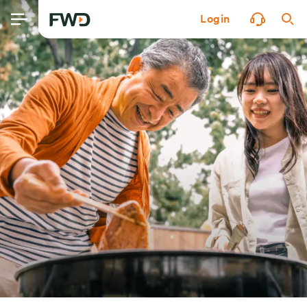
Login