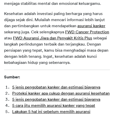
menjaga stabilitas mental dan emosional keluargamu.
Kesehatan adalah investasi paling berharga yang harus 
dijaga sejak dini. Mulailah mencari informasi lebih lanjut 
dan pertimbangkan untuk mendapatkan 
asuransi kanker
sekarang juga. Cek selengkapnya 
FWD Cancer Protection
atau 
FWD Asuransi Jiwa dan Penyakit Kritis Plus
 sebagai 
langkah perlindungan terbaik dan terjangkau. Dengan 
persiapan yang tepat, kamu bisa menghadapi masa depan 
dengan lebih tenang. Ingat, kesehatan adalah kunci 
kebahagiaan hidup yang sebenarnya.
Sumber:
5 jenis pengobatan kanker dan estimasi biayanya
Proteksi kanker apa cukup dengan asuransi kesehatan
5 jenis pengobatan kanker dan estimasi biayanya
5 cara jitu memilih asuransi kanker yang tepat
Lakukan 5 hal ini sebelum memilih asuransi