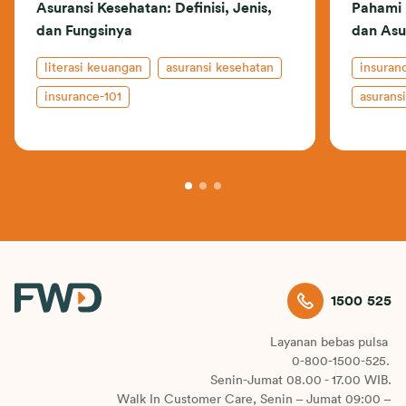
Asuransi Kesehatan: Definisi, Jenis,
Pahami 
dan Fungsinya
dan Asu
literasi keuangan
asuransi kesehatan
insuran
insurance-101
asuransi
1500 525
Layanan bebas pulsa
0-800-1500-525.
Senin-Jumat 08.00 - 17.00 WIB.
Walk In Customer Care, Senin – Jumat 09:00 –