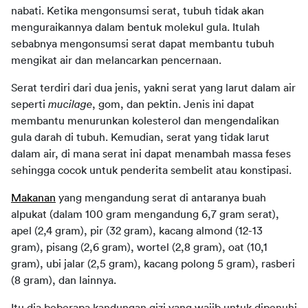
nabati. Ketika mengonsumsi serat, tubuh tidak akan 
menguraikannya dalam bentuk molekul gula. Itulah 
sebabnya mengonsumsi serat dapat membantu tubuh 
mengikat air dan melancarkan pencernaan.
Serat terdiri dari dua jenis, yakni serat yang larut dalam air 
seperti 
mucilage
, gom, dan pektin. Jenis ini dapat 
membantu menurunkan kolesterol dan mengendalikan 
gula darah di tubuh. Kemudian, serat yang tidak larut 
dalam air, di mana serat ini dapat menambah massa feses 
sehingga cocok untuk penderita sembelit atau konstipasi.
Makanan
 yang mengandung serat di antaranya buah 
alpukat (dalam 100 gram mengandung 6,7 gram serat), 
apel (2,4 gram), pir (32 gram), kacang almond (12-13 
gram), pisang (2,6 gram), wortel (2,8 gram), oat (10,1 
gram), ubi jalar (2,5 gram), kacang polong 5 gram), rasberi 
(8 gram), dan lainnya.
Itu dia beberapa kandungan gizi yang wajib untuk dipenuhi 