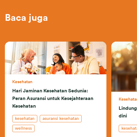
Baca juga
Kesehatan
Hari Jaminan Kesehatan Sedunia:
Peran Asuransi untuk Kesejahteraan
Kesehata
Kesehatan
Lindungi
dini
kesehatan
asuransi kesehatan
wellness
kesehat