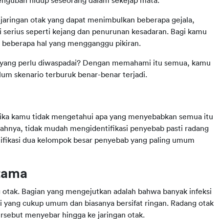
 mengubah hidup seseorang dalam sekejap mata.
jaringan otak yang dapat menimbulkan beberapa gejala, 
i serius seperti kejang dan penurunan kesadaran. Bagi kamu 
a beberapa hal yang mengganggu pikiran.
a yang perlu diwaspadai? Dengan memahami itu semua, kamu 
lum skenario terburuk benar-benar terjadi.
ika kamu tidak mengetahui apa yang menyebabkan semua itu 
alahnya, tidak mudah mengidentifikasi penyebab pasti radang 
tifikasi dua kelompok besar penyebab yang paling umum 
Utama
ng otak. Bagian yang mengejutkan adalah bahwa banyak infeksi 
 yang cukup umum dan biasanya bersifat ringan. Radang otak 
tersebut menyebar hingga ke jaringan otak.