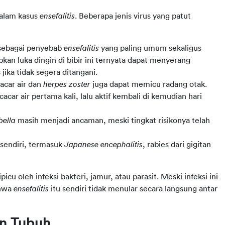
alam kasus 
ensefalitis
. Beberapa jenis virus yang patut 
 sebagai penyebab
ensefalitis
yang paling umum sekaligus
an luka dingin di bibir ini ternyata dapat menyerang
ika tidak segera ditangani.
acar air dan
herpes zoster
juga dapat memicu radang otak.
cacar air pertama kali, lalu aktif kembali di kemudian hari
bella
masih menjadi ancaman, meski tingkat risikonya telah
sendiri, termasuk
Japanese encephalitis
, rabies dari gigitan
icu oleh infeksi bakteri, jamur, atau parasit. Meski infeksi ini 
hwa 
ensefalitis 
itu sendiri tidak menular secara langsung antar 
an Tubuh