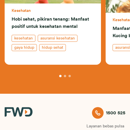
Kesehatan
Hobi sehat, pikiran tenang: Manfaat
Kesehata
positif untuk kesehatan mental
Manfaat
Kucing 
kesehatan
asuransi kesehatan
gaya hidup
hidup sehat
asuransi
mental wellness
1500 525
Layanan bebas pulsa