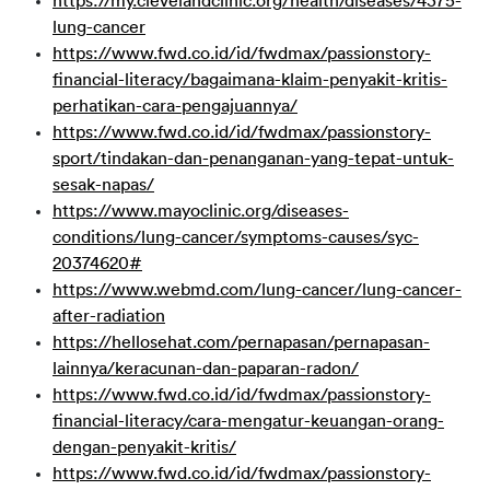
https://my.clevelandclinic.org/health/diseases/4375-
lung-cancer
https://www.fwd.co.id/id/fwdmax/passionstory-
financial-literacy/bagaimana-klaim-penyakit-kritis-
perhatikan-cara-pengajuannya/
https://www.fwd.co.id/id/fwdmax/passionstory-
sport/tindakan-dan-penanganan-yang-tepat-untuk-
sesak-napas/
https://www.mayoclinic.org/diseases-
conditions/lung-cancer/symptoms-causes/syc-
20374620#
https://www.webmd.com/lung-cancer/lung-cancer-
after-radiation
https://hellosehat.com/pernapasan/pernapasan-
lainnya/keracunan-dan-paparan-radon/
https://www.fwd.co.id/id/fwdmax/passionstory-
financial-literacy/cara-mengatur-keuangan-orang-
dengan-penyakit-kritis/
https://www.fwd.co.id/id/fwdmax/passionstory-