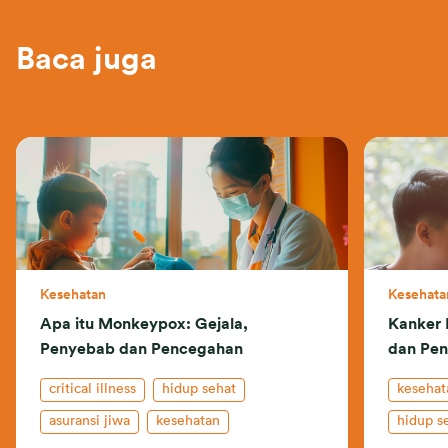
Baca juga
Kesehatan
Kesehata
Apa itu Monkeypox: Gejala,
Kanker 
Penyebab dan Pencegahan
dan Pe
critical illness
hidup sehat
kesehat
asuransi jiwa
kesehatan
hidup s