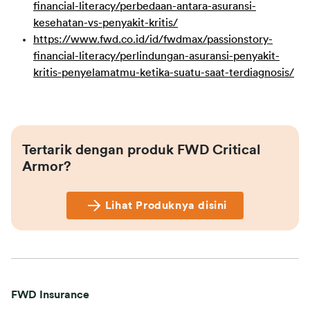
financial-literacy/perbedaan-antara-asuransi-
kesehatan-vs-penyakit-kritis/
https://www.fwd.co.id/id/fwdmax/passionstory-
financial-literacy/perlindungan-asuransi-penyakit-
kritis-penyelamatmu-ketika-suatu-saat-terdiagnosis/
Tertarik dengan produk FWD Critical 
Armor?
Lihat Produknya disini
FWD Insurance