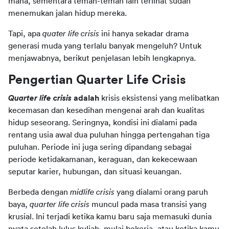
mana, sementara teman-teman lain terlihat sudah 
menemukan jalan hidup mereka.
Tapi, apa 
quater life crisis
 ini hanya sekadar drama 
generasi muda yang terlalu banyak mengeluh? Untuk 
menjawabnya, berikut penjelasan lebih lengkapnya.
Pengertian Quarter Life Crisis
Quarter life crisis 
adalah
 krisis eksistensi yang melibatkan 
kecemasan dan kesedihan mengenai arah dan kualitas 
hidup seseorang. Seringnya, kondisi ini dialami pada 
rentang usia awal dua puluhan hingga pertengahan tiga 
puluhan. Periode ini juga sering dipandang sebagai 
periode ketidakamanan, keraguan, dan kekecewaan 
seputar karier, hubungan, dan situasi keuangan.
Berbeda dengan 
midlife crisis 
yang dialami orang paruh 
baya, 
quarter life crisis
 muncul pada masa transisi yang 
krusial. Ini terjadi ketika kamu baru saja memasuki dunia 
nyata setelah lulus kuliah, mulai bekerja, atau ketika kamu 