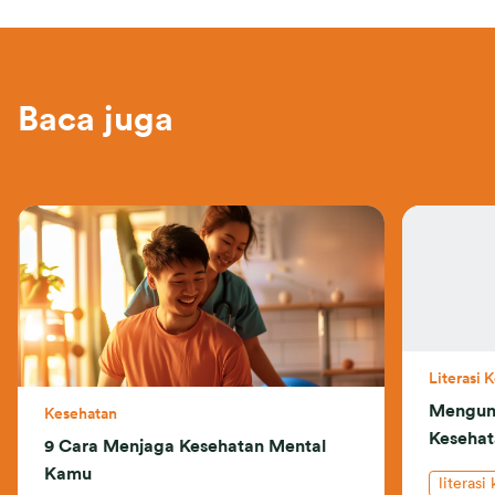
Baca juga
Literasi 
Mengun
Kesehatan
Kesehat
9 Cara Menjaga Kesehatan Mental
Kamu
literasi