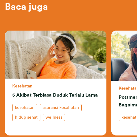
Baca juga
Kesehatan
Kesehata
5 Akibat Terbiasa Duduk Terlalu Lama
Postmen
Bagaim
kesehatan
asuransi kesehatan
hidup sehat
wellness
kesehat