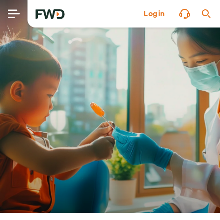
Login