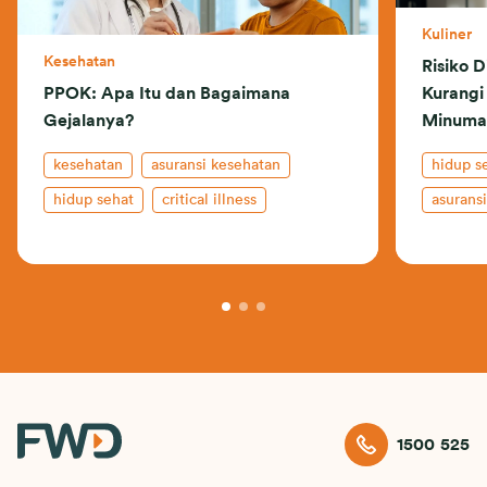
Kuliner
Kesehatan
Risiko 
PPOK: Apa Itu dan Bagaimana
Kurangi
Gejalanya?
Minuman
kesehatan
asuransi kesehatan
hidup s
hidup sehat
critical illness
asurans
1500 525