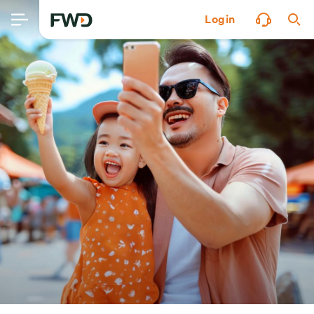
Login