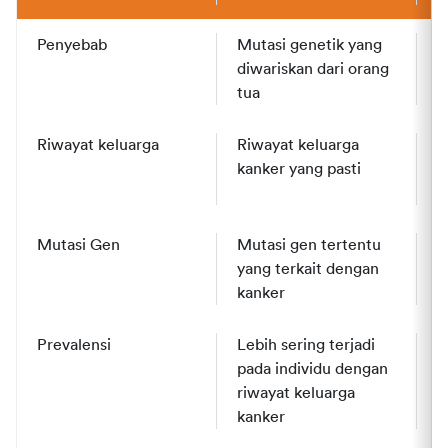
Penyebab
Mutasi genetik yang 
M
diwariskan dari 
orang 
t
tua
a
Riwayat keluarga
Riwayat keluarga 
T
kanker yang pasti
k
m
Mutasi Gen
Mutasi gen tertentu 
M
yang terkait dengan 
t
kanker 
a
Prevalensi
Lebih sering terjadi 
L
pada individu dengan 
p
riwayat keluarga 
kanker