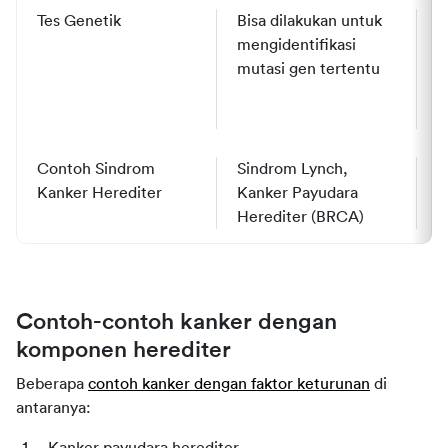
Tes Genetik
Bisa dilakukan untuk 
T
mengidentifikasi 
d
mutasi gen tertentu
r
k
s
Contoh Sindrom 
Sindrom 
Lynch
, 
T
Kanker Herediter
Kanker Payudara 
Herediter (BRCA)
Contoh-contoh kanker dengan
komponen herediter
Beberapa
contoh
kanker dengan faktor keturunan
di
antaranya: