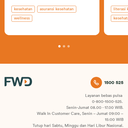
kesehatan
asuransi kesehatan
literasi
wellness
kesehat
1500 525
Layanan bebas pulsa
0-800-1500-525.
Senin-Jumat 08.00 - 17.00 WIB.
Walk In Customer Care, Senin – Jumat 09:00 –
15:00 WIB
Tutup hari Sabtu, Minggu dan Hari Libur Nasional.