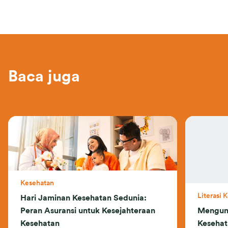
Baca juga
Kesehatan
Literasi 
Hari Jaminan Kesehatan Sedunia:
Peran Asuransi untuk Kesejahteraan
Mengun
Kesehatan
Kesehat