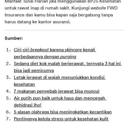
Manfaat Tunai Harian jika menggunakan BPJS Kesehatan 
untuk rawat inap di rumah sakit. Kunjungi 
website
 FWD 
Insurance dan kamu bisa kapan saja bergabung tanpa 
harus datang ke kantor asuransi.
Sumber:
Ciri-ciri 
breakout
 karena 
skincare
 kenali 
perbedaannya dengan 
purging
Sedang diet kok malah berjerawat, ternyata 3 hal ini 
bisa jadi pemicunya
Letak jerawat di wajah menunjukkan kondisi 
kesehatan
7 makanan penyebab jerawat bisa muncul
Air putih pun baik untuk haus dan mencegah 
dehidrasi lho!
5 alasan olahraga bisa meningkatkan kecantikan
Pentingnya kelola stress untuk kesehatan kulit