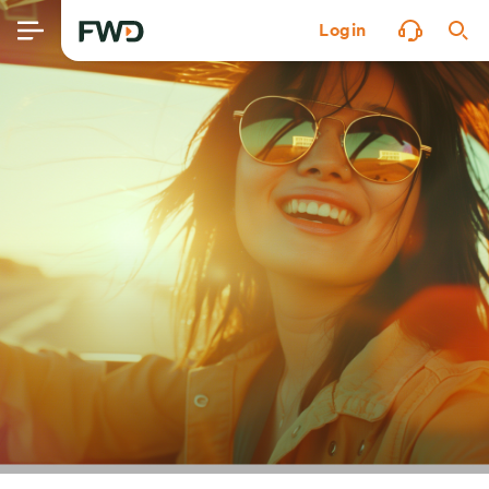
Login