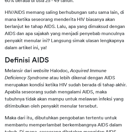
60% berada di usia 25 - 49 tahun.
HIV/AIDS memang saling berhubungan satu sama lain, di 
mana ketika seseorang menderita HIV biasanya akan 
berlanjut ke tahap AIDS. Lalu, apa yang dimaksud dengan 
AIDS dan apa sajakah yang menjadi penyebab munculnya 
penyakit menular ini? Langsung simak ulasan lengkapnya 
dalam artikel ini, ya!
Definisi AIDS
Melansir dari 
website
 Halodoc, 
Acquired Immune 
Deficiency Syndrome
 atau lebih dikenal dengan AIDS 
merupakan kondisi ketika HIV sudah berada di tahap akhir. 
Apabila seseorang sudah mengalami AIDS, maka 
tubuhnya tidak akan mampu untuk melawan infeksi yang 
ditimbulkan oleh penyakit menular tersebut.
Maka dari itu, dibutuhkan pengobatan tertentu untuk 
membantu memperlambat berkembangnya AIDS dalam 
tubuh. Di mana, seseorang dikatakan mengidap AIDS 