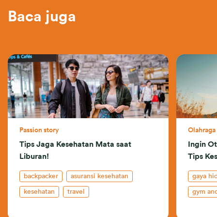
Baca juga
Passion story
Olahraga
Tips Jaga Kesehatan Mata saat
Ingin O
Liburan!
Tips Kes
backpacker
asuransi kesehatan
gaya hi
kesehatan
travel
gym and
asurans