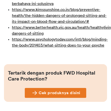
berbahaya-ini-solusinya
https://www.kimssunshine.co.in/blog/preventive-
health/the-hidden-dangers-of-prolonged-sitting-and-
its-impact-on-blood-flow-and-circulation/#
https://www.betterhealth.vic.gov.au/health/healthylivi
dangers-of-sitting
https://www.psychologytoday.com/intl/blog/minding-
the-body/201403/what-sitting-does-to-your-psyche
Tertarik dengan produk FWD Hospital 
Care Protection?
Cek produknya disini