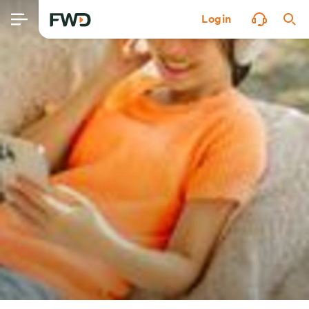
Login