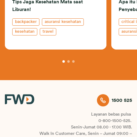
Tips Jaga Kesehatan Mata saat
Apa itu
Liburan!
Penyeb
backpacker
asuransi kesehatan
critical 
kesehatan
travel
asuransi
1500 525
Layanan bebas pulsa
0-800-1500-525.
Senin-Jumat 08.00 - 17.00 WIB.
Walk In Customer Care, Senin – Jumat 09:00 –