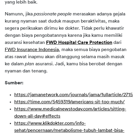
yang lebih baik.
Namunn, jika 
passionate people 
merasakan adanya gejala 
kurang nyaman saat duduk maupun beraktivitas, maka 
segera periksakan dirimu ke dokter. Tidak perlu khawatir 
dengan biaya pengobatannya karena jika kamu memiliki 
asuransi kesehatan 
FWD Hospital Care Protection
 dari 
FWD Insurance Indonesia
, maka semua biaya pengobatan 
atas rawat inapmu akan ditanggung selama masih masuk 
ke dalam 
plan 
asuransi. Jadi, kamu bisa berobat dengan 
nyaman dan tenang.
Sumber:
https://jamanetwork.com/journals/jama/fullarticle/271
https://time.com/5459319/americans-sit-too-much/
https://www.medicalnewstoday.com/articles/sitting-
down-all-day#effects
https://www.klikdokter.com/info-
sehat/pencernaan/metabolisme-tubuh-lambat-bisa-